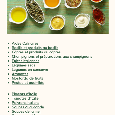
Aides Culinaires
Basilic et produits au basilic
Câpres et produits au câpres
Champignons et préparations aux champignons
Épices italiennes
Légumes secs
Légumes en conserve
Aromates
Mostarda de fruits
Pestos et assimilés
Piments d'Italie
Tomates d'Italie
Poivrons italiens
Sauces à la viande
Sauces de la mer