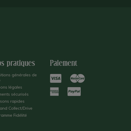
os pratiques
Paiement
itions générales de
e
ions légales
ments sécurisés
isons rapides
 and Collect/Drive
ramme Fidélité