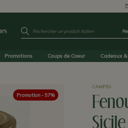
Mot
ues
clé
:
Promotions
Coups de Coeur
Cadeaux & 
CAMPISI
Promotion
- 57%
Feno
Sicil