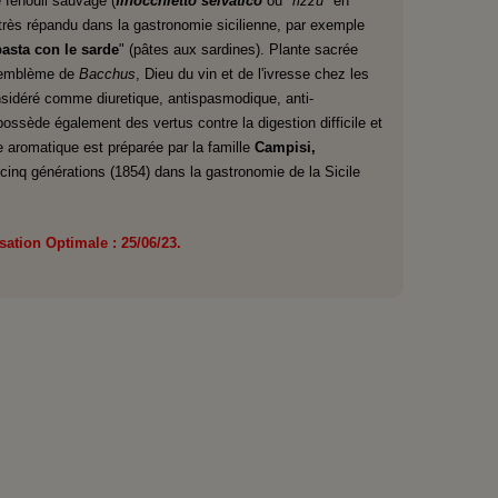
fenouil sauvage (
finocchietto selvatico
ou
"rizzu"
en
t très répandu dans la gastronomie sicilienne, par exemple
pasta con le sarde
" (pâtes aux sardines). Plante sacrée
emblème de
Bacchus
, Dieu du vin et de l'ivresse chez les
onsidéré comme diuretique, antispasmodique, anti-
 possède également des vertus contre la digestion difficile et
e aromatique est préparée par la famille
Campisi,
cinq générations (1854) dans la gastronomie de la Sicile
isation Optimale : 25/06/23.