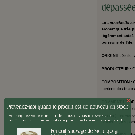
dépassée)
Le
finocchietto s
aromatique très p
légèrement anisé.
poissons de l'ile,
ORIGINE
:
Sicile,
PRODUCTEUR
:
C
COMPOSITION :
G
contenir des traces
×
COMMENT LE DE
Prévenez-moi quand le produit est de nouveau en stock
les sauces pour pâ
poisson), les viande
Renseignez votre e-mail ci-dessous et vous recevrez une
notification sur votre e-mail si le produit est de nouveau en stock.
omelettes, les pomm
Fenouil sauvage de Sicile 40 gr