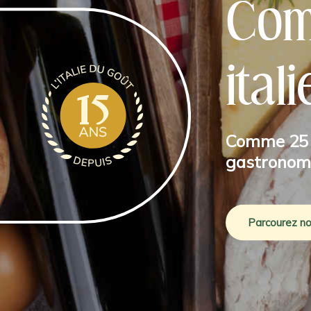
Com
ital
Comme 25 0
gastronomie
Parcourez n