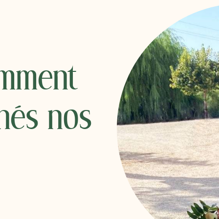
omment
nnés nos