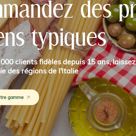
mandez des pr
iens typiques
00 clients fidèles depuis 15 ans, laisse
 des régions de l'Italie
otre gamme