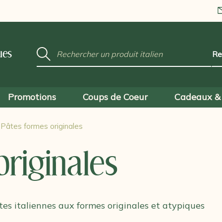
Mot
ues
clé
:
Promotions
Coups de Coeur
Cadeaux & 
Pâtes formes originales
originales
tes italiennes aux formes originales et atypiques