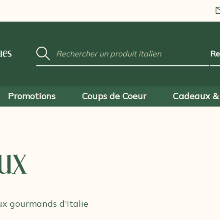
Mot
ues
clé
:
Promotions
Coups de Coeur
Cadeaux & 
ux
ux gourmands d'Italie