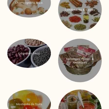
Champignons & Co.
Condiments & Epices
Légumes Secs
Mélanges Epices &
Aromates
Mostarda de fruits