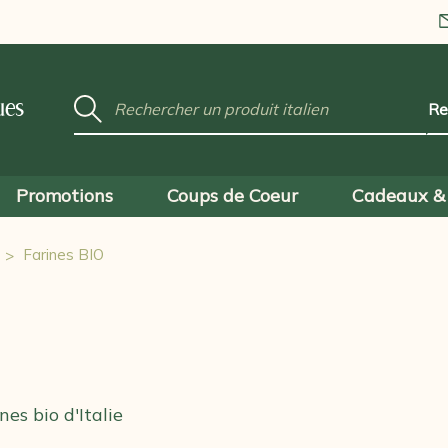
Mot
ues
clé
:
Promotions
Coups de Coeur
Cadeaux & 
Farines BIO
nes bio d'Italie