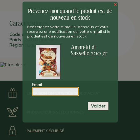
×
Prévenez-moi quand le produit est de
nouveau en stock
Caractéristiques
Renseignez votre e-mail ci-dessous et vous
recevrez une notification sur votre e-mail si le
Code article :
BREAMABOEX190
produit est de nouveau en stock.
Poids :
200,00 grammes
Région :
Ligurie
Amaretti di
Sassello 200 gr
Email
LIVRAISON OFFERTE DÈS 100€ D'ACHAT
Valider
PRODUCTEURS SÉLECTIONNÉS
PAIEMENT SÉCURISÉ