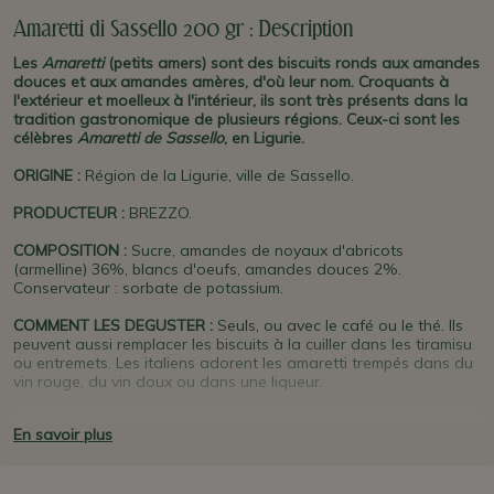
Amaretti di Sassello 200 gr : Description
Les
Amaretti
(petits amers) sont des biscuits ronds aux amandes
douces et aux amandes amères, d'où leur nom. Croquants à
l'extérieur et moelleux à l'intérieur, ils sont très présents dans la
tradition gastronomique de plusieurs régions. Ceux-ci sont les
célèbres
Amaretti de Sassello
, en Ligurie.
ORIGINE
:
Région de la Ligurie, ville de Sassello.
PRODUCTEUR
:
BREZZO.
COMPOSITION :
Sucre, amandes de noyaux d'abricots
(armelline) 36%, blancs d'oeufs, amandes douces 2%.
Conservateur : sorbate de potassium.
COMMENT LES DEGUSTER :
Seuls, ou avec le café ou le thé. Ils
peuvent aussi remplacer les biscuits à la cuiller dans les tiramisu
ou entremets. Les italiens adorent les amaretti trempés dans du
vin rouge, du vin doux ou dans une liqueur.
PLUS D'INFO :
C'est une vraie explosion d'arômes d'amandes qui
En savoir plus
survient lorsque on croque ces biscuits tendres. Leur goût est
irrésistible et ces
Amaretti di Sasello
sont toujours parmi nos
"best-sellers" depuis des années.