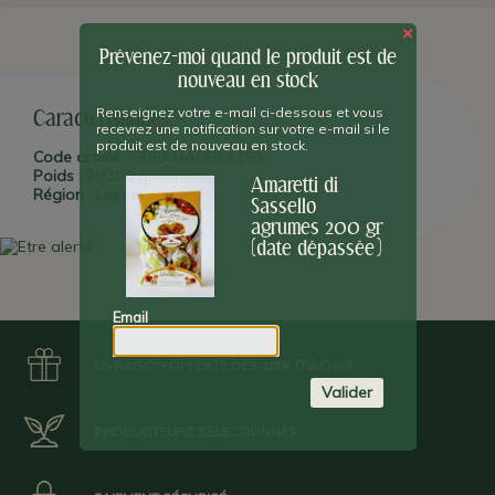
PLUS D'INFO :
En croquant ces biscuits tendres se fait jour une
×
explosion d'arômes d'amandes et d'agrumes. Leur goût est
Prévenez-moi quand le produit est de
irrésistible et ces biscuits sont parmi nos "best-sellers".
nouveau en stock
Renseignez votre e-mail ci-dessous et vous
Date Limite d'Utilisation Optimale : 20/10/24
Caractéristiques
recevrez une notification sur votre e-mail si le
produit est de nouveau en stock.
Code article :
BREAMAGBEX190
Poids :
200,00 grammes
Amaretti di
Région :
Ligurie
Sassello
agrumes 200 gr
(date dépassée)
Email
LIVRAISON OFFERTE DÈS 100€ D'ACHAT
Valider
PRODUCTEURS SÉLECTIONNÉS