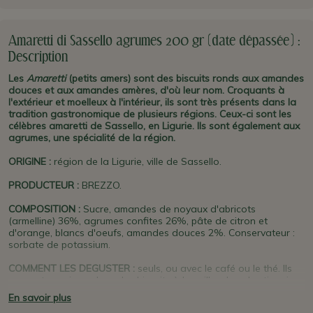
Amaretti di Sassello agrumes 200 gr (date dépassée) :
Description
Les
Amaretti
(petits amers) sont des biscuits ronds aux amandes
douces et aux amandes amères, d'où leur nom. Croquants à
l'extérieur et moelleux à l'intérieur, ils sont très présents dans la
tradition gastronomique de plusieurs régions. Ceux-ci sont les
célèbres amaretti de Sassello, en Ligurie. Ils sont également aux
agrumes, une spécialité de la région.
ORIGINE
:
région de la Ligurie, ville de Sassello.
PRODUCTEUR
:
BREZZO.
COMPOSITION :
Sucre, amandes de noyaux d'abricots
(armelline) 36%, agrumes confites 26%, pâte de citron et
d'orange, blancs d'oeufs, amandes douces 2%. Conservateur :
sorbate de potassium.
COMMENT LES DEGUSTER :
seuls, ou avec le café ou le thé. Ils
peuvent aussi remplacer les biscuits à la cuiller dans les tiramisu
ou entremets. Les italiens adorent les amaretti trempés dans du
En savoir plus
vin rouge, du vin doux ou dans une liqueur.