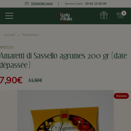
Contactez-nous
Service client :
09 62 13 00 09
0
Accueil
Promotions
BREZZO
Amaretti di Sassello agrumes 200 gr (date
dépassée)
7,90€
11,50€
Promotion