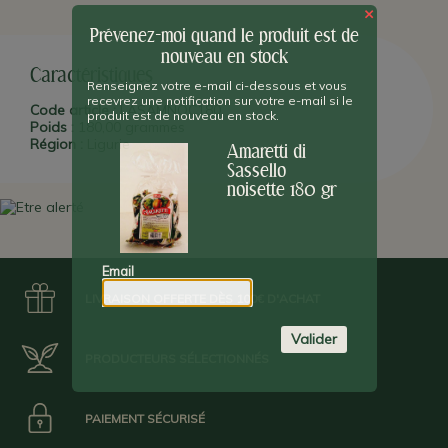
des
amaretti morbidi
(biscuits amaretti tendres).
×
Prévenez-moi quand le produit est de
nouveau en stock
Caractéristiques
Renseignez votre e-mail ci-dessous et vous
recevrez une notification sur votre e-mail si le
Code article :
LASAMNOC180
produit est de nouveau en stock.
Poids :
180,00 grammes
Région :
Ligurie
Amaretti di
Sassello
noisette 180 gr
Email
LIVRAISON OFFERTE DÈS 100€ D'ACHAT
Valider
PRODUCTEURS SÉLECTIONNÉS
PAIEMENT SÉCURISÉ