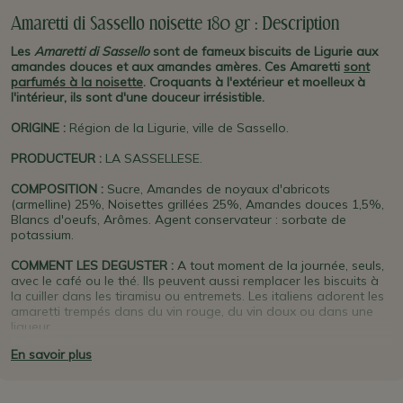
Amaretti di Sassello noisette 180 gr : Description
Les
Amaretti di Sassello
sont de fameux biscuits de Ligurie aux
amandes douces et aux amandes amères. Ces Amaretti
sont
parfumés à la noisette
. Croquants à l'extérieur et moelleux à
l'intérieur, ils sont d'une douceur irrésistible.
ORIGINE
:
Région de la Ligurie, ville de Sassello.
PRODUCTEUR
:
LA SASSELLESE.
COMPOSITION :
Sucre, Amandes de noyaux d'abricots
(armelline) 25%, Noisettes grillées 25%, Amandes douces 1,5%,
Blancs d'oeufs, Arômes. Agent conservateur : sorbate de
potassium.
COMMENT LES DEGUSTER :
A tout moment de la journée, seuls,
avec le café ou le thé. Ils peuvent aussi remplacer les biscuits à
la cuiller dans les tiramisu ou entremets. Les italiens adorent les
amaretti trempés dans du vin rouge, du vin doux ou dans une
liqueur.
En savoir plus
PLUS D'INFO : La Sassellese
est un producteur reconnu de
Sassello
, petite ville de montagne en
Ligurie
à la frontière avec le
Bas-Piémont. Depuis le milieu du 19ème siècle, c'est le haut-lieu