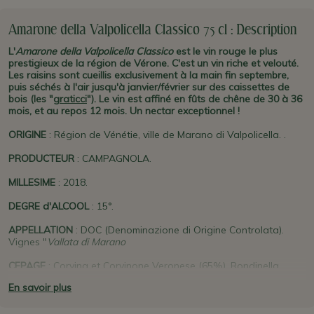
Amarone della Valpolicella Classico 75 cl : Description
L'
Amarone della Valpolicella Classico
est le vin rouge le plus
prestigieux de la région de Vérone. C'est un vin riche et velouté.
Les raisins sont cueillis exclusivement à la main fin septembre,
puis séchés à l'air jusqu'à janvier/février sur des caissettes de
bois (les "
graticci
"). Le vin est affiné en fûts de chêne de 30 à 36
mois, et au repos 12 mois. Un nectar exceptionnel !
ORIGINE
: Région de Vénétie, ville de Marano di Valpolicella. .
PRODUCTEUR
: CAMPAGNOLA.
MILLESIME
: 2018.
DEGRE d'ALCOOL
: 15°.
APPELLATION
: DOC (Denominazione di Origine Controlata).
Vignes "
Vallata di Marano
CEPAGE
: Corvina et Corvinone Veronese (65%), Rondinella
(35%).
En savoir plus
CARACTERISTIQUES
: Couleur rouge grenat/pourpre. Un nez qui
évoque des fruits rouges, un riche bouquet d'épices, des notes