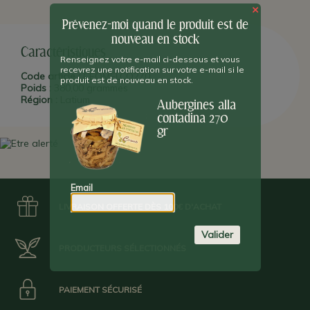
territoire des
Etrusques
(7ème siècle avant JC), entre le
Latium
la
×
Toscane
et l'
Ombrie
.
Prévenez-moi quand le produit est de
nouveau en stock
Caractéristiques
Renseignez votre e-mail ci-dessous et vous
recevrez une notification sur votre e-mail si le
Code article :
CEQMELCO270
produit est de nouveau en stock.
Poids :
380,00 grammes
Région :
Latium
Aubergines alla
contadina 270
gr
Email
LIVRAISON OFFERTE DÈS 100€ D'ACHAT
Valider
PRODUCTEURS SÉLECTIONNÉS
PAIEMENT SÉCURISÉ