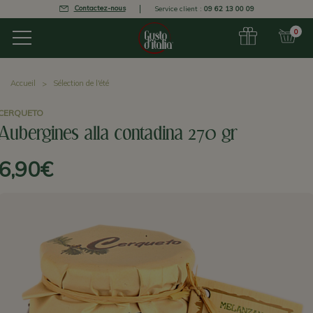
Contactez-nous
Service client :
09 62 13 00 09
0
Accueil
Sélection de l'été
CERQUETO
Aubergines alla contadina 270 gr
6,90€