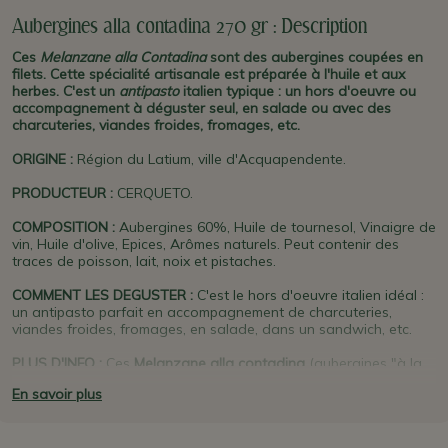
Aubergines alla contadina 270 gr : Description
Ces
Melanzane alla Contadina
sont des aubergines coupées en
filets. Cette spécialité artisanale est préparée à l'huile et aux
herbes. C'est un
antipasto
italien typique : un hors d'oeuvre ou
accompagnement à déguster seul, en salade ou avec des
charcuteries, viandes froides, fromages, etc.
ORIGINE
:
Région du Latium, ville d'Acquapendente.
PRODUCTEUR
:
CERQUETO.
COMPOSITION :
Aubergines 60%, Huile de tournesol, Vinaigre de
vin, Huile d'olive, Epices, Arômes naturels. Peut contenir des
traces de poisson, lait, noix et pistaches.
COMMENT LES DEGUSTER :
C'est le hors d'oeuvre italien idéal :
un antipasto parfait en accompagnement de charcuteries,
viandes froides, fromages, en salade, dans un sandwich, etc.
PLUS D'INFO :
Ces
Melanzane alla contadina
(aubergines "à la
paysanne") sont un
antipasto
fait main, de façon
En savoir plus
artisanale.
Cerqueto
est une ferme et un
agriturismo :
Ce
producteur est situé dans la région de la
Tuscia
(Tuscie en
français) ou
Etruria
(Etrurie) région correspondant à l'ancien