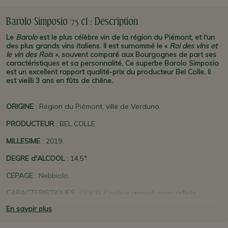
Barolo Simposio 75 cl : Description
Le
Barolo
est le plus célèbre vin de la région du Piémont, et l'un
des plus grands vins italiens. Il est surnommé le «
Roi des vins et
le vin des Rois
», souvent comparé aux Bourgognes de part ses
caractéristiques et sa personnalité. Ce superbe Barolo Simposio
est un excellent rapport qualité-prix du producteur Bel Colle. Il
est vieilli 3 ans en fûts de chêne.
ORIGINE
: Région du Piémont, ville de Verduno.
PRODUCTEUR
: BEL COLLE
MILLESIME
: 2019.
DEGRE d'ALCOOL
: 14,5°
CEPAGE
: Nebbiolo.
CARACTERISTIQUES
: DOCG. Couleur grenat, avec reflets
orangés. Un nez ample et persistant, où la fragrance des petits
En savoir plus
fruits et fleurs s'amalgament avec celles d' épices. En bouche il
est velouté et équilibré, sec et harmonieux. Servir à 18-20° dans
des larges verres à pied, au minimum 2 heures après ouverture.