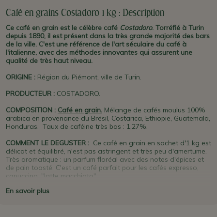
Café en grains Costadoro 1 kg : Description
Ce café en grain est le célèbre café
Costadoro
. Torréfié à Turin
depuis 1890, il est présent dans la très grande majorité des bars
de la ville. C'est une référence de l'art séculaire du café à
l'italienne, avec des méthodes innovantes qui assurent une
qualité de très haut niveau.
ORIGINE
:
Région du Piémont, ville de Turin.
PRODUCTEUR
:
COSTADORO.
COMPOSITION :
Café en grain.
Mélange de cafés moulus 100%
arabica en provenance du Brésil, Costarica, Ethiopie, Guatemala,
Honduras. Taux de caféine très bas : 1,27%.
COMMENT LE DEGUSTER :
Ce café en grain en sachet d'1 kg est
délicat et équilibré, n'est pas astringent et très peu d'amertume.
Très aromatique : un parfum floréal avec des notes d'épices et
de pain toasté. C'est un café parfait pour les cafés expresso,
capuccino, "latte macchiato".
En savoir plus
PLUS D'INFO :
Costadoro
torréfie le café lentement (20 minutes
environ) et à basse température (210° - 220°C) afin d'assurer
une cuisson interne et externe homogène des grains. Le