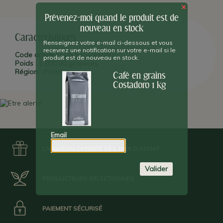
refroidissement s'effectue à l'air libre pour que les grains aient
×
un faible taux d'humidité et ainsi un meilleur rendu final : un seul
kilo de café Costadoro peut produire jusqu'à 142 tasses
Prévenez-moi quand le produit est de
d'expresso.
nouveau en stock
Caractéristiques
Renseignez votre e-mail ci-dessous et vous
recevrez une notification sur votre e-mail si le
Code article :
COSTAGRA1000
produit est de nouveau en stock.
Poids :
1 000,00 grammes
Région :
Piémont
Café en grains
Costadoro 1 kg
Email
LIVRAISON OFFERTE DÈS 100€ D'ACHAT
Valider
PRODUCTEURS SÉLECTIONNÉS
PAIEMENT SÉCURISÉ