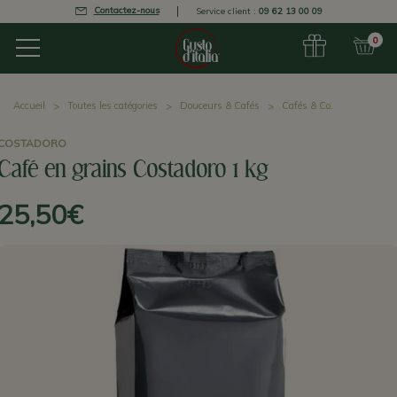
Contactez-nous
Service client :
09 62 13 00 09
0
Accueil
Toutes les catégories
Douceurs & Cafés
Cafés & Co.
COSTADORO
Café en grains Costadoro 1 kg
25,50€