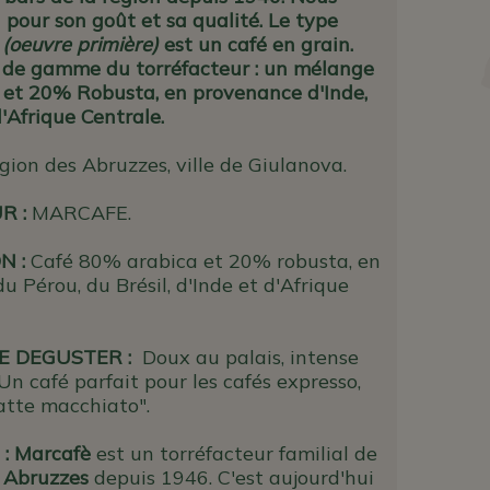
i pour son goût et sa qualité. Le type
(oeuvre primière)
est un café en grain.
t de gamme du torréfacteur : un mélange
et 20% Robusta, en provenance d'Inde,
d'Afrique Centrale.
ion des Abruzzes, ville de Giulanova.
UR
:
MARCAFE.
N :
Café 80% arabica et 20% robusta, en
 Pérou, du Brésil, d'Inde et d'Afrique
E DEGUSTER :
Doux au palais, intense
 Un café parfait pour les cafés expresso,
latte macchiato".
 :
Marcafè
est un torréfacteur familial de
s
Abruzzes
depuis 1946. C'est aujourd'hui