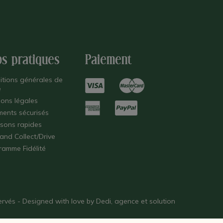
os pratiques
Paiement
itions générales de
e
ions légales
ments sécurisés
isons rapides
 and Collect/Drive
ramme Fidélité
éservés - Designed with love by
Dedi, agence et solution