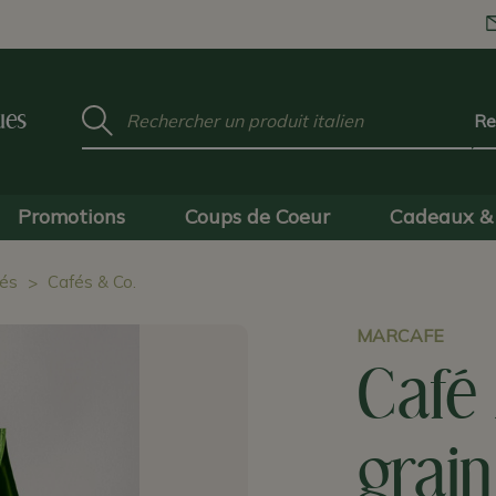
Mot
ues
clé
:
Promotions
Coups de Coeur
Cadeaux & 
és
Cafés & Co.
MARCAFE
Café
grain