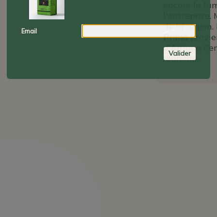
encore la fa
l'entreprise
de la région.
Email
Prima
provien
d'Afrique Ce
Valider
Marcafè.