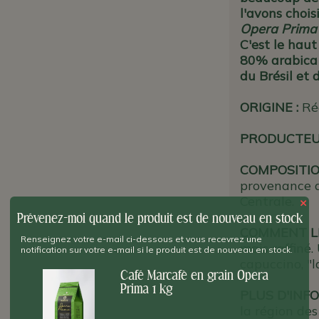
l'avons chois
Opera Prima 
C'est le hau
80% arabica 
du Brésil et 
ORIGINE
:
Rég
PRODUCTE
COMPOSITIO
provenance du
Centrale.
×
Prévenez-moi quand le produit est de nouveau en stock
COMMENT L
Renseignez votre e-mail ci-dessous et vous recevrez une
mais raffiné.
notification sur votre e-mail si le produit est de nouveau en stock.
capuccino, "
Café Marcafè en grain Opera
Prima 1 kg
PLUS D'INFO
la région de