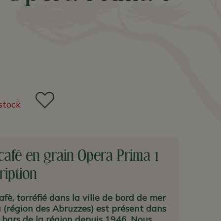
stock
afè en grain Opera Prima 1
ription
fè, torréfié dans la ville de bord de mer
 (région des Abruzzes) est présent dans
bars de la région depuis 1946. Nous