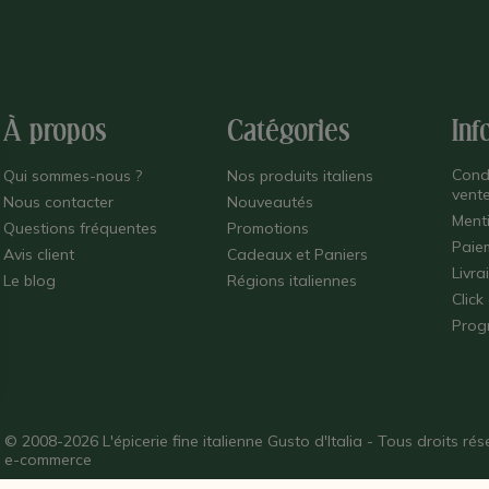
À propos
Catégories
Inf
Cond
Qui sommes-nous ?
Nos produits italiens
vent
Nous contacter
Nouveautés
Ment
Questions fréquentes
Promotions
Paie
Avis client
Cadeaux et Paniers
Livra
Le blog
Régions italiennes
Click
Prog
© 2008-2026 L'épicerie fine italienne Gusto d'Italia - Tous droits r
e-commerce