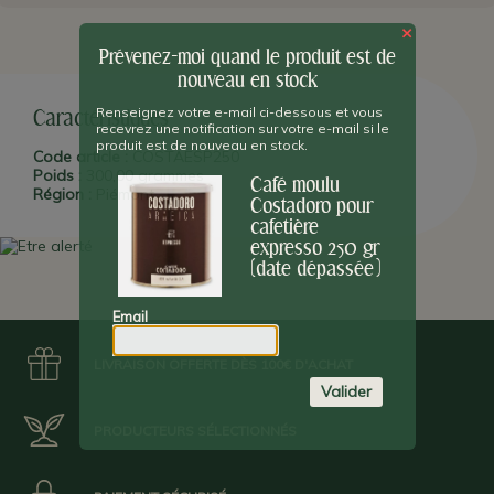
PLUS D'INFO :
Costadoro
torréfie le café lentement (20 minutes
environ) et à basse température (210° - 220°C) afin d'assurer
×
une cuisson interne et externe homogène des grains. Le
Prévenez-moi quand le produit est de
refroidissement s'effectue à l'air libre pour que les grains aient
nouveau en stock
un faible taux d'humidité et ainsi un meilleur rendu final : un seul
kilo de café Costadoro peut produire jusqu'à 142 tasses
Renseignez votre e-mail ci-dessous et vous
d'expresso.
Caractéristiques
recevrez une notification sur votre e-mail si le
produit est de nouveau en stock.
Code article :
COSTAESP250
Date Limite d'Utilisation Optimale : 31/07/24
Poids :
300,00 grammes
Café moulu
Région :
Piémont
Costadoro pour
cafetière
expresso 250 gr
(date dépassée)
Email
LIVRAISON OFFERTE DÈS 100€ D'ACHAT
Valider
PRODUCTEURS SÉLECTIONNÉS