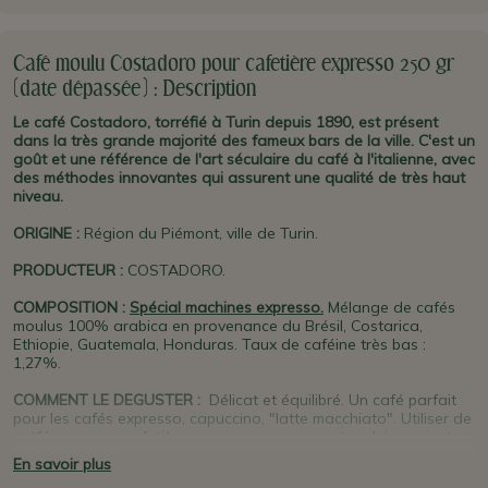
Café moulu Costadoro pour cafetière expresso 250 gr
(date dépassée) : Description
Le café Costadoro, torréfié à Turin depuis 1890, est présent
dans la très grande majorité des fameux bars de la ville. C'est un
goût et une référence de l'art séculaire du café à l'italienne, avec
des méthodes innovantes qui assurent une qualité de très haut
niveau.
ORIGINE
:
Région du Piémont, ville de Turin.
PRODUCTEUR
:
COSTADORO.
COMPOSITION :
Spécial machines expresso.
Mélange de cafés
moulus 100% arabica en provenance du Brésil, Costarica,
Ethiopie, Guatemala, Honduras. Taux de caféine très bas :
1,27%.
COMMENT LE DEGUSTER :
Délicat et équilibré. Un café parfait
pour les cafés expresso, capuccino, "latte macchiato". Utiliser de
préférence une cafetière expresso car sa mouture lui convient
idéalement.
En savoir plus