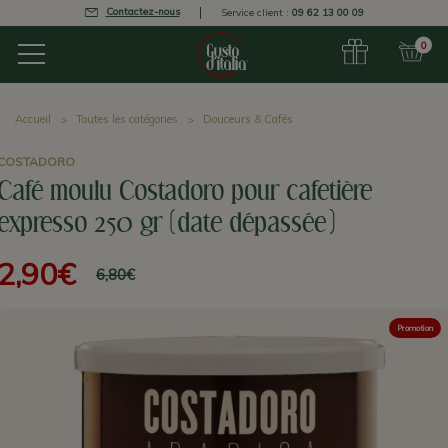
Contactez-nous
Service client :
09 62 13 00 09
0
Accueil
Toutes les catégories
Douceurs & Cafés
COSTADORO
Café moulu Costadoro pour cafetière
expresso 250 gr (date dépassée)
2,90€
6,80€
Promotion