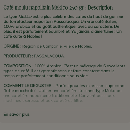
Café moulu napolitain Mekico 250 gr : Description
Le type
Mekico
est le plus célèbre des cafés du haut de gamme
du torréfacteur napolitain Passalacqua. Un vrai café italien,
100% arabica et au goût authentique, avec du caractère. De
plus, il est parfaitement équilibré et n'a jamais d'amertume : Un
café culte à Naples !
ORIGINE
:
Région de Campanie, ville de Naples.
PRODUCTEUR
:
PASSALACQUA.
COMPOSITION :
100% Arabica. C'est un mélange de 6 excellents
types de café. Il est garantit sans défaut, constant dans le
temps et parfaitement conditionné sous vide.
COMMENT LE DEGUSTER :
Parfait pour les expresso, capuccino,
"latte macchiato". Utiliser une cafetière italienne type Moka ou
une cafetière napolitaine traditionnelle. Convient aussi aux
machines expresso et aux cafetières filtre.
PLUS D'INFO :
La boite décorée en métal, -avec l'illustration du
En savoir plus
petit indien qui se lèche les babines, et son couvercle vert- est un
vrai collector "vintage" et une bonne idée de cadeau. Pour
conserver l'arôme du café, et si vous ne disposez pas d'un lieu