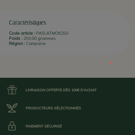
sec, à température constante et à l'abri de la lumière, nous vous
conseillons de mettre la boite au réfrigérateur après ouverture.
Caractéristiques
Code article :
PASLATMOK250
Poids :
250,00 grammes
Région :
Campanie
×
LIVRAISON OFFERTE DÈS 100€ D'ACHAT
PRODUCTEURS SÉLECTIONNÉS
PAIEMENT SÉCURISÉ