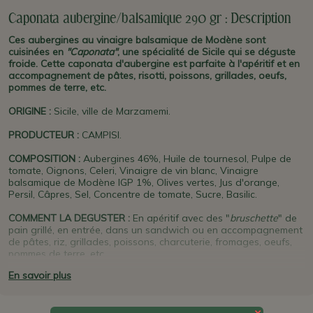
Caponata aubergine/balsamique 290 gr : Description
Ces aubergines au vinaigre balsamique de Modène sont
cuisinées en
"Caponata"
, une spécialité de Sicile qui se déguste
froide. Cette caponata d'aubergine est parfaite à l'apéritif et en
accompagnement de pâtes, risotti, poissons, grillades, oeufs,
pommes de terre, etc.
ORIGINE
:
Sicile, ville de Marzamemi.
PRODUCTEUR
:
CAMPISI.
COMPOSITION :
Aubergines 46%, Huile de tournesol, Pulpe de
tomate, Oignons, Celeri, Vinaigre de vin blanc, Vinaigre
balsamique de Modène IGP 1%, Olives vertes, Jus d'orange,
Persil, Câpres, Sel, Concentre de tomate, Sucre, Basilic.
COMMENT LA DEGUSTER :
En
apéritif avec des "
bruschette
" de
pain grillé, en entrée, dans un sandwich ou en accompagnement
de
pâtes, riz,
grillades, poissons, charcuterie, fromages, oeufs,
pommes de terre,
etc.
En savoir plus
PLUS D'INFO :
La tradition est de déguster les légumes en
Caponata
en plat froid, mais ils sont également excellents tièdes.
C'est une spécialité aigre-douce, représentative des influences
×