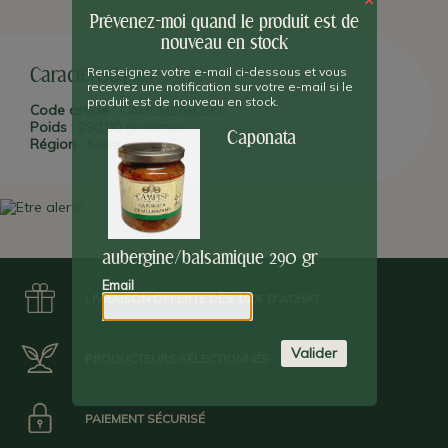
de la cuisine des envahisseurs de l'ile sur la gastronomie
sicilienne :
Grecs
,
Maures
,
Romains
,
Espagnols
...
La région de
Prévenez-moi quand le produit est de
Pachino
, en Sicile orientale est le berceau de la famille
Campisi,
nouveau en stock
spécialisée depuis cinq générations dans la gastronomie (mer et
terre) locale.
Renseignez votre e-mail ci-dessous et vous
Caractéristiques
recevrez une notification sur votre e-mail si le
produit est de nouveau en stock.
Code article :
CAMCMEAB290
Poids :
290,00 grammes
Caponata
Région :
Sicile
aubergine/balsamique 290 gr
Email
LIVRAISON OFFERTE DÈS 100€ D'ACHAT
Valider
PRODUCTEURS SÉLECTIONNÉS
PAIEMENT SÉCURISÉ