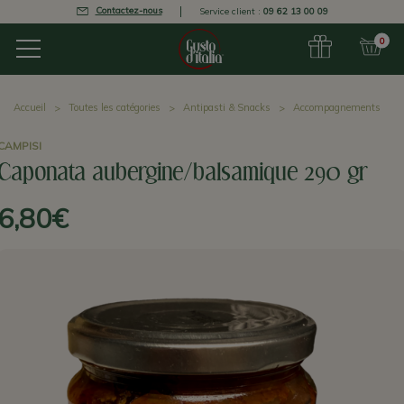
Contactez-nous
Service client :
09 62 13 00 09
0
Accueil
Toutes les catégories
Antipasti & Snacks
Accompagnements
CAMPISI
Caponata aubergine/balsamique 290 gr
6,80€