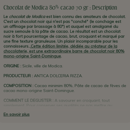
Chocolat de Modica 80% cacao 70 gr : Description
Le
chocolat de Modica
est bien connu des amateurs de chocolat.
C'est un chocolat noir qui n'est pas "conché" (le conchage est
un affinage par brassage à 80°) et auquel est amalgamé du
sucre semoule à la pâte de cacao. Le résultat est un chocolat
noir
à fort pourcentage de cacao,
brut, croquant et marqué par
une fine texture granuleuse. Un plaisir incomparable pour les
connaisseurs..
.Cette édition limitée, dédiée au créateur de la
chocolaterie, est une extraordinaire barre de chocolat noir 80%
mono-origine Saint-Domingue
.
ORIGINE
:
Sicile, ville de Modica.
PRODUCTEUR
:
ANTICA DOLCERIA RIZZA.
COMPOSITION :
Cacao minimim 80%, Pâte de cacao de fèves de
cacao mono-origine Saint-Domingue.
COMMENT LE DEGUSTER :
A savourer en croquant, tout
simplement. Pour conserver ses qualités ne pas mettre au
réfrigérateur une fois ouvert; et préférer un lieu frais et sec.
En savoir plus
PLUS D'INFO :
Cette version
80% de cacao mono-origine Saint-
Domingue
est une édition limitée dédiée au fondateur de ce