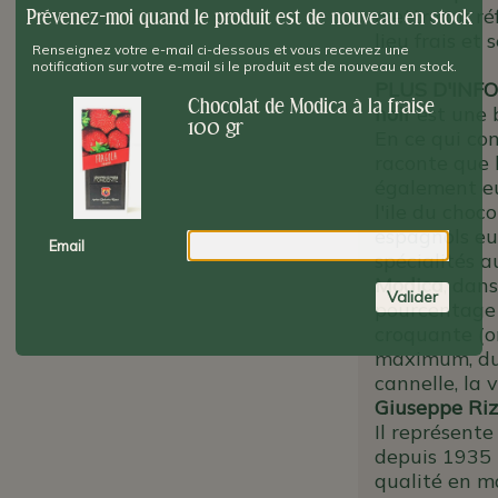
mettre au réf
Prévenez-moi quand le produit est de nouveau en stock
lieu frais et s
Renseignez votre e-mail ci-dessous et vous recevrez une
notification sur votre e-mail si le produit est de nouveau en stock.
PLUS D'INFO
Chocolat de Modica à la fraise
noir
est une b
100 gr
En ce qui con
raconte que
également eu
l'ile du choc
espagnols eu
Email
spécialités 
Modica
, dans
Valider
pourcentage 
croquante (o
maximum, du 
cannelle, la v
Giuseppe Ri
Il représente
depuis 1935 
qualité en ma