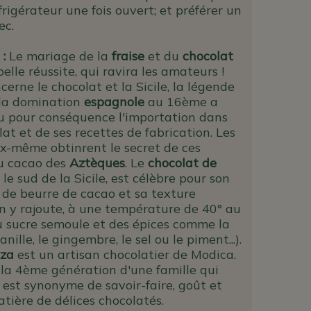
rigérateur une fois ouvert; et préférer un
ec.
 :
Le mariage de la
fraise
et du
chocolat
elle réussite, qui ravira les amateurs !
cerne le chocolat et la Sicile, la légende
 la domination
espagnole
au 16ème a
 pour conséquence l'importation dans
olat et de ses recettes de fabrication. Les
x-même obtinrent le secret de ces
au cacao des
Aztèques
. Le
chocolat de
 le sud de la Sicile, est célèbre pour son
de beurre de cacao et sa texture
n y rajoute, à une température de 40° au
sucre semoule et des épices comme la
anille, le gingembre, le sel ou le piment...).
zza
est un artisan chocolatier de Modica.
 la 4ème génération d'une famille qui
est synonyme de savoir-faire, goût et
tière de délices chocolatés.