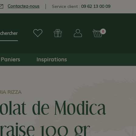
Contactez-nous
Service client :
09 62 13 00 09
0
Paniers
Inspirations
IA RIZZA
olat de Modica
fraise 100 gr