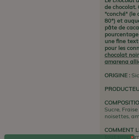
Le
chocolat 
de chocolat.
"conché" (le
80°) et auqu
pâte de cacao
pourcentage
une fine tex
pour les conna
chocolat noir 
amarena allié
ORIGINE
:
Sic
PRODUCTE
COMPOSITIO
Sucre, Fraise
noisettes, a
COMMENT LE
tout simplem
×