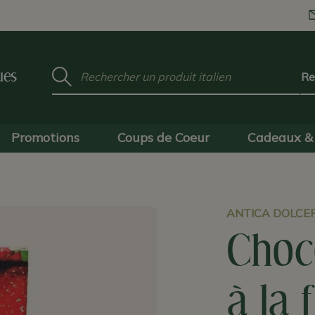
Mot
ues
clé
:
Promotions
Coups de Coeur
Cadeaux & 
ANTICA DOLCER
Choc
à la 