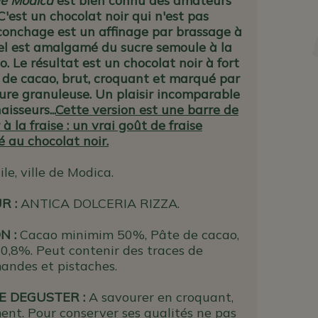
de Modica
est bien connu des amateurs
C'est un chocolat noir qui n'est pas
 conchage est un affinage par brassage à
el est amalgamé du sucre semoule à la
. Le résultat est un chocolat noir
à fort
 de cacao,
brut, croquant et marqué par
ture granuleuse. Un plaisir incomparable
isseurs...
Cette version est une barre de
à la fraise : un vrai goût de fraise
 au chocolat noir.
ile, ville de Modica.
UR
:
ANTICA DOLCERIA RIZZA.
N :
Cacao minimim 50%, Pâte de cacao,
 0,8%. Peut contenir des traces de
mandes et pistaches.
 DEGUSTER :
A savourer en croquant,
ent. Pour conserver ses qualités ne pas