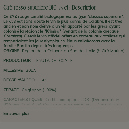
Cirò rosso superiore BIO 75 cl : Description
Ce
Cirò
rouge certifié biologique
est du type
"classico superiore".
est sans doute le vin le plus connu de Calabre. Il est très
Le
Cirò
ancien et son nom dérive d'un vin apporté par les grecs ayant
colonisé la région : le "Krimisa" (venant de la colonie grecque
Cremissa
). C'était le vin officiel offert en cadeau aux athlètes qui
remportaient les jeux olympiques. Nous collaborons avec la
famille Parrilla depuis très longtemps.
ORIGINE
: Région de la Calabre, au Sud de l'Italie (à Cirò Marina).
PRODUCTEUR
: TENUTA DEL CONTE.
MILLESIME
: 2017.
DEGRE d'ALCOOL
: 14°.
CEPAGE
: Gaglioppo (100%).
CARACTERISTIQUES
: Certifié biologique. DOC (Dénomination
d'Origine Contrôlée). Couleur rouge rubis intense. Des notes de
fruits des bois et fruits rouge mûrs (cerise, myrtille, groseille). En
En savoir plus
bouche, il est assez tannique, sec mais velouté. Servir à 17-18°.
GARDE
: Vin de garde à boire dans les 10 ans.