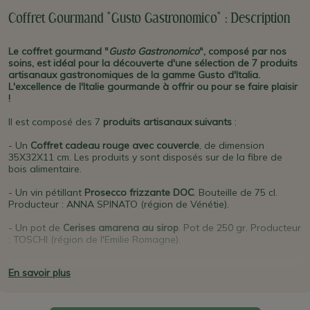
Coffret Gourmand "Gusto Gastronomico" : Description
Le coffret gourmand "
Gusto Gastronomico
", composé par nos
soins, est idéal pour la découverte d'une sélection de 7 produits
artisanaux gastronomiques de la gamme Gusto d'Italia.
L'excellence de l'Italie gourmande à offrir ou pour se faire plaisir
!
Il est composé des 7
produits artisanaux suivants
:
- Un
Coffret cadeau rouge avec couvercle
, de dimension
35X32X11 cm. Les produits y sont disposés sur de la fibre de
bois alimentaire.
- Un vin pétillant
Prosecco frizzante DOC
. Bouteille de 75 cl.
Producteur : ANNA SPINATO (région de Vénétie).
- Un pot de
Cerises amarena au sirop
. Pot de 250 gr. Producteur
: TOSCHI (région de l'Emilie Romagne).
- Un fromage
Parmesan extra-vieux affiné 36 mois
en emballage
En savoir plus
sous vide 230 gr. Producteur : CANTARELLI (région de l' Emilie
Romagne).