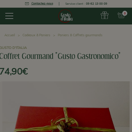
Contactez-nous
Service client :
09 62 13 00 09
0
Accueil
Cadeaux & Paniers
Paniers & Coffrets gourmands
GUSTO D'ITALIA
Coffret Gourmand "Gusto Gastronomico"
74,90€