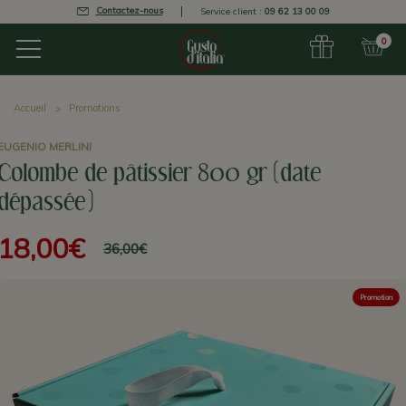
Contactez-nous
Service client :
09 62 13 00 09
0
Accueil
Promotions
EUGENIO MERLINI
Colombe de pâtissier 800 gr (date
dépassée)
18,00€
36,00€
Promotion