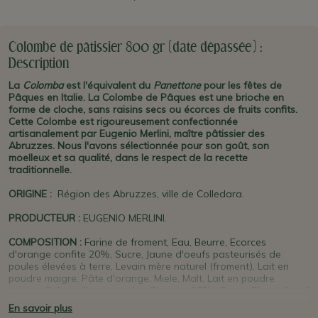
Colombe de pâtissier 800 gr (date dépassée) :
Description
La
Colomba
est l'équivalent du
Panettone
pour les fêtes de
Pâques en Italie. La Colombe de Pâques est une brioche en
forme de cloche, sans raisins secs ou écorces de fruits confits.
Cette Colombe est rigoureusement confectionnée
artisanalement par Eugenio Merlini, maître pâtissier des
Abruzzes. Nous l'avons sélectionnée pour son goût, son
moelleux et sa qualité, dans le respect de la recette
traditionnelle.
ORIGINE
:
Région des Abruzzes, ville de Colledara.
PRODUCTEUR
:
EUGENIO MERLINI.
COMPOSITION :
Farine de froment, Eau, Beurre, Ecorces
d'orange confite 20%, Sucre, Jaune d'oeufs pasteurisés de
poules élevées à terre, Levain mère naturel (froment), Lait en
poudre maigre, Pâte d'orange, Miele, Malt, Lait en poudre
maigre, Sel, vanille en poudre. Glaçage 10% : Sucre, Blanc d'oeuf
pasteurisé de poule élevée à terre, Sucre, Amandes, Noisettes,
En savoir plus
Farine de pomme de terre, Farine de maïs. Peut contenir des