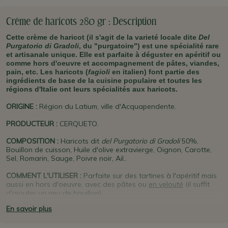
Crème de haricots 280 gr : Description
Cette crème de haricot (il s'agit de la varieté locale dite
Del
Purgatorio di Gradoli
, du "purgatoire") est une spécialité rare
et artisanale unique. Elle est parfaite à déguster en apéritif ou
comme hors d'oeuvre et accompagnement de pâtes, viandes,
pain, etc
. Les haricots (
fagioli
en italien) font partie des
ingrédients de base de la cuisine populaire et toutes les
régions d'Italie ont leurs spécialités aux haricots.
ORIGINE
:
Région du Latium, ville d'Acquapendente.
PRODUCTEUR
:
CERQUETO.
COMPOSITION :
Haricots dit
del Purgatorio di Gradoli
50%,
Bouillon de cuisson, Huile d'olive extravierge, Oignon, Carotte,
Sel, Romarin, Sauge, Poivre noir, Ail..
COMMENT L'UTILISER :
Parfaite sur des tartines à l'apéritif mais
aussi en hors d'oeuvre, avec des pâtes ou
en velouté
(il suffit
d'ajouter un peu de bouillon).
En savoir plus
PLUS D'INFO :
Le haricot
Fagiolo d
el
Purgatorio di Gradoli
(dit
est une variété locale très ancienne
aussi
di Gradoli
ou
Gradolese
)
(elle remonterait au 17ème siècle). Traditionnellement très présent