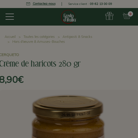
Contactez-nous
Service client :
09 62 13 00 09
0
Accueil
Toutes les catégories
Antipasti & Snacks
Hors d'oeuvre & Amuses-Bouches
CERQUETO
Crème de haricots 280 gr
8,90€