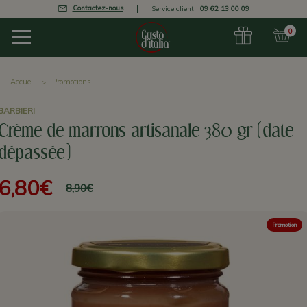
Contactez-nous
Service client :
09 62 13 00 09
0
Accueil
Promotions
BARBIERI
Crème de marrons artisanale 380 gr (date
dépassée)
6,80€
8,90€
Promotion