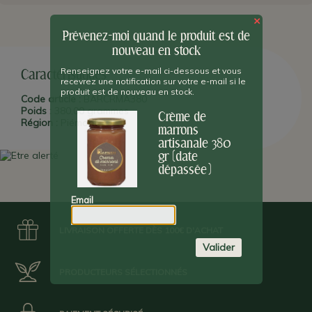
PLUS D'INFO :
Cette
crème de marron
est artisanale et sans
×
ajout d'arômes ou de vanille. Les
marrons italiens
sont
Prévenez-moi quand le produit est de
particulièrement renommés et considérés comme les meilleurs
nouveau en stock
depuis des siècles. De nos jours des pâtissiers français célèbres
continuent d'importer cette spécialité pour leurs réalisations
Renseignez votre e-mail ci-dessous et vous
(
marrons glacés
Caractéristiques
par exemple).
recevrez une notification sur votre e-mail si le
produit est de nouveau en stock.
Code article :
BARCRMA380
Date Limite d'Utilisation Optimale : 31/05/2023
.
Poids :
380,00 grammes
Crème de
Région :
Piémont
marrons
artisanale 380
gr (date
dépassée)
Email
LIVRAISON OFFERTE DÈS 100€ D'ACHAT
Valider
PRODUCTEURS SÉLECTIONNÉS