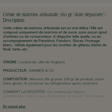
Crème de marrons artisanale 380 gr (date dépassée) :
Description
Cette crème de marrons artisanale est un vrai délice ! Elle est
composé uniquement de marrons et de sucre, sans aucun ajout
d'arômes ou de conservateur. A déguster telle quelle, ou en
accompagnement de Panettoni, Pandoro, Glaces, Fromage
blanc... Idéale également pour les recettes de gâteau, bûche de
Noël, tarte, etc.
ORIGINE
:
Lombardie, ville de Voghera.
PRODUCTEUR
:
BARBIERI & CO.
COMPOSITION :
Marrons (45 gr pour 100 gr de produit), sucre.
Sans gluten. A conserver au réfrigérateur après ouverture.
COMMENT LA DEGUSTER :
De nombreuses façons
gourmandes...nature, avec de la glace, du yaourt, du fromage
blanc, de la panacotta, de la crème Chantilly, etc. Elle sera
parfaite pour créer une pâtisserie au marrons (ex : bûche à la
En savoir plus
crème de marrons).