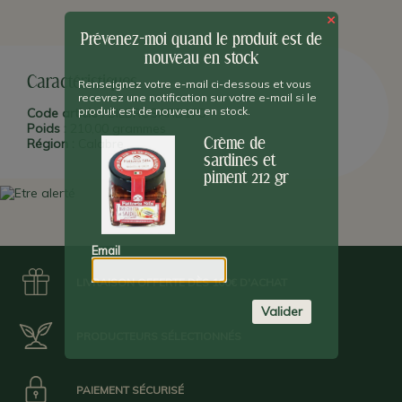
×
Prévenez-moi quand le produit est de
nouveau en stock
Caractéristiques
Renseignez votre e-mail ci-dessous et vous
recevrez une notification sur votre e-mail si le
produit est de nouveau en stock.
Code article :
SILBRUSARD170
Poids :
210,00 grammes
Crème de
Région :
Calabre
sardines et
piment 212 gr
Email
LIVRAISON OFFERTE DÈS 100€ D'ACHAT
Valider
PRODUCTEURS SÉLECTIONNÉS
PAIEMENT SÉCURISÉ