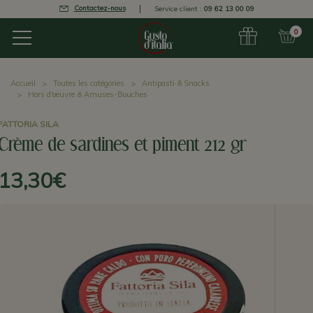
Contactez-nous
Service client :
09 62 13 00 09
0
Accueil
Toutes les catégories
Antipasti & Snacks
Hors d'oeuvre & Amuses-Bouches
FATTORIA SILA
Crème de sardines et piment 212 gr
13,30€