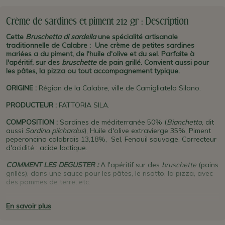
Crème de sardines et piment 212 gr : Description
Cette
Bruschetta di sardella
une spécialité artisanale
traditionnelle de Calabre : Une crème de petites sardines
mariées a du piment, de l'huile d'olive et du sel. Parfaite à
l'apéritif, sur des
bruschette
de pain grillé. Convient aussi pour
les pâtes, la pizza ou tout accompagnement typique.
ORIGINE
:
Région de la Calabre, ville de Camigliatelo Silano.
PRODUCTEUR
:
FATTORIA SILA.
COMPOSITION :
Sardines de méditerranée 50% (
Bianchetto
, dit
aussi
Sardina pilchardus
), Huile d'olive extravierge 35%, Piment
peperoncino calabrais 13,18%, Sel, Fenouil sauvage, Correcteur
d'acidité : acide lactique.
COMMENT LES DEGUSTER :
A l'apéritif sur des
bruschette
(pains
grillés), dans une sauce pour les pâtes, le risotto, la pizza, avec
des pommes de terre, etc.
PLUS D'INFO :
C'est une spécialité crémeuse typique
En savoir plus
de
Calabre
qui marie la
sardine
avec le
piment
, autre spécialité
locale très répandue dans la région.