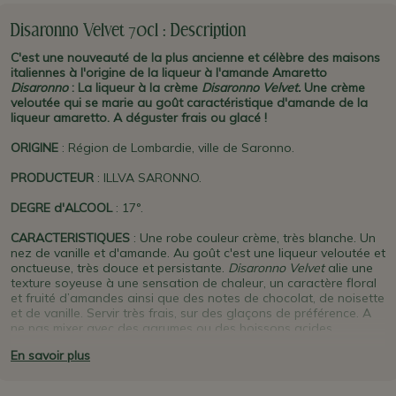
Disaronno Velvet 70cl : Description
C'est une nouveauté de la plus ancienne et célèbre des maisons
italiennes à l'origine de la liqueur à l'amande Amaretto
Disaronno
: La liqueur à la crème
Disaronno Velvet.
Une crème
veloutée qui se marie au goût caractéristique d'amande de la
liqueur amaretto. A déguster frais ou glacé !
ORIGINE
: Région de Lombardie, ville de Saronno.
PRODUCTEUR
: ILLVA SARONNO.
DEGRE d'ALCOOL
: 17°.
CARACTERISTIQUES
: Une robe couleur crème, très blanche. Un
nez de vanille et d'amande. Au goût c'est une liqueur veloutée et
onctueuse, très douce et persistante.
Disaronno Velvet
alie une
texture soyeuse à une sensation de chaleur, un caractère floral
et fruité d’amandes ainsi que des notes de chocolat, de noisette
et de vanille.
Servir très frais, sur des glaçons de préférence. A
ne pas mixer avec des agrumes ou des boissons acides.
Contient du lait. Sans gluten ni traces de fruits à coques. A
En savoir plus
consommer dans les 6 mois suivant l'ouverture.
SE MARIE BIEN AVEC
: A boire en apéritif ou en digestif, pour la