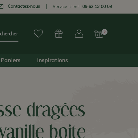
Contactez-nous
Service client :
09 62 13 00 09
0
Paniers
Inspirations
sse dragées
vanille boite