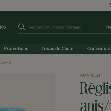
Mot
ues
clé
:
Promotions
Coups de Coeur
Cadeaux & 
s métal
AMARELLI
Régli
anis/