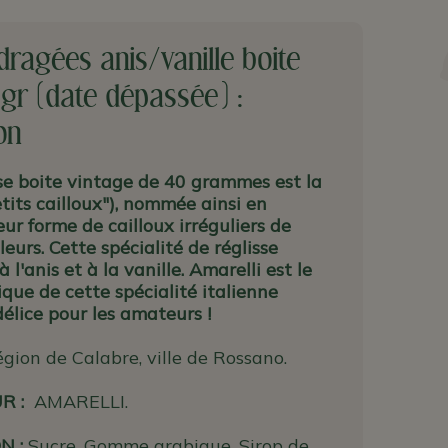
dragées anis/vanille boite
gr (date dépassée) :
on
e boite vintage de 40 grammes est la
tits cailloux"), nommée ainsi en
eur forme de cailloux irréguliers de
leurs. Cette spécialité de réglisse
à l'anis et à la vanille. Amarelli est le
ique de cette spécialité italienne
élice pour les amateurs !
gion de Calabre, ville de Rossano.
UR
:
AMARELLI.
N :
Sucre, Gomme arabique, Sirop de