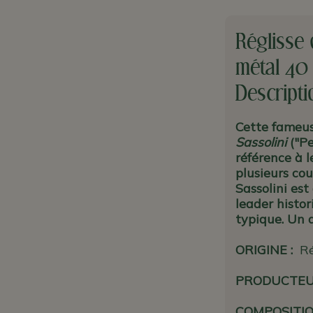
Réglisse 
métal 40 
Descripti
Cette fameus
Sassolini
("Pe
référence à l
plusieurs cou
Sassolini est 
leader histor
typique. Un d
ORIGINE
:
Ré
PRODUCTE
COMPOSITIO