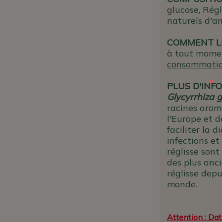
glucose, Régl
naturels d'an
COMMENT L
à tout momen
consommation
×
PLUS D'INFO
Glycyrrhiza 
racines arom
l'Europe et d
faciliter la 
infections et
réglisse sont
des plus anci
réglisse dep
monde.
Attention : Dat