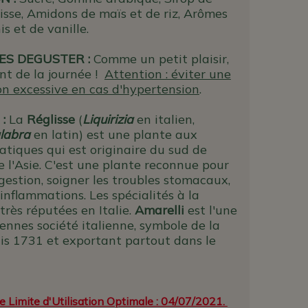
isse, Amidons de maïs et de riz, Arômes
is et de vanille.
ES DEGUSTER :
Comme un petit plaisir,
t de la journée !
Attention : éviter une
 excessive en cas d'hypertension
.
 :
La
Réglisse
(
Liquirizia
en italien,
glabra
en latin) est une plante aux
atiques qui est originaire du sud de
e l'Asie. C'est une plante reconnue pour
digestion, soigner les troubles stomacaux,
 inflammations. Les spécialités à la
 très réputées en Italie.
Amarelli
est l'une
ennes société italienne, symbole de la
uis 1731 et exportant partout dans le
e Limite d'Utilisation Optimale : 04/07/2021.