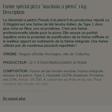
Farine spécial pizza "macinata a pietra" 1 kg :
Description
La
Macinata a pietra ("moulu à la pierre")
du producteur réputé
Le
5 Stagioni
est une farine de blé tendre italien, de Type 1 donc
plus riche en fibre, son et protéines. C'est une farine
professionnelle idéale pour la pizza. Elle assure un parfait
équilibre entre le potentiel de panification de la farine raffinée et
le meilleur apport en nutriments de la farine intégrale. Une farine
utilisée par de nombreux pizzaioli napolitain !
ORIGINE
:
Région d'Emilie-Romagne, ville de Collechio.
PRODUCTEUR
:
LE 5 STAGIONI/AGUGIARO & FIGNA
COMPOSITION :
Farine de blé tendre enrichie, Farine intégrale
moulue à la pierre. Type 1. Humidité 15,5% maximum. Protéine :
min 13%. Force : W 300. A conserver au frais et au sec. Peut
contenir des traces de soja.
COMMENT LA PREPARER :
Spécial pizza mais convient aussi à
toutes les réalisations aux temps de lévitation moyen à long
En savoir plus
(
Panettone
,
Colombe de Pâques
,
Focaccia
, Pains et pains
spéciaux, Gâteaux et spécialités au four, etc).