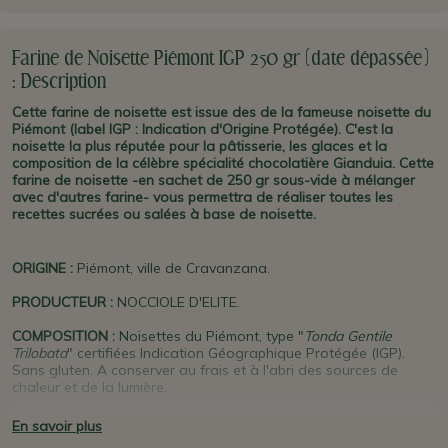
Farine de Noisette Piémont IGP 250 gr (date dépassée)
: Description
Cette farine de noisette est issue des de la fameuse noisette du
Piémont (label IGP : Indication d'Origine Protégée). C'est la
noisette la plus réputée pour la pâtisserie, les glaces et la
composition de la célèbre spécialité chocolatière Gianduia. Cette
farine de noisette -en sachet de 250 gr sous-vide à mélanger
avec d'autres farine- vous permettra de réaliser toutes les
recettes sucrées ou salées à base de noisette.
ORIGINE
:
Piémont, ville de Cravanzana.
PRODUCTEUR
:
NOCCIOLE D'ELITE.
COMPOSITION :
Noisettes du Piémont, type "
Tonda Gentile
Trilobata
" certifiées Indication Géographique Protégée (IGP).
Sans gluten. A conserver au frais et à l'abri des sources de
chaleur et de la lumière.
COMMENT L'UTILISER :
Cette farine de Noisette Piémont IGP est
En savoir plus
parfaite pour toutes les recettes, sucrées ou salées, à base de