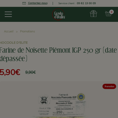
Contactez-nous
Service client :
09 62 13 00 09
0
Accueil
Promotions
NOCCIOLE D'ELITE
Farine de Noisette Piémont IGP 250 gr (date
dépassée)
5,90€
9,90€
Promotion