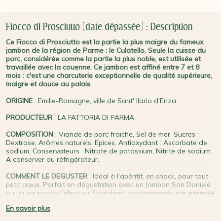
Fiocco di Prosciutto (date dépassée) : Description
Ce Fiocco di Prosciutto est la partie la plus maigre du fameux
jambon de la région de Parme : le Culatello. Seule la cuisse du
porc, considérée comme la partie la plus noble, est utilisée et
travaillée avec la couenne. Ce jambon est affiné entre 7 et 8
mois : c'est une charcuterie exceptionnelle de qualité supérieure,
maigre et douce au palais.
ORIGINE
: Emilie-Romagne, ville de Sant' Ilario d'Enza.
PRODUCTEUR
: LA FATTORIA DI PARMA.
COMPOSITION
: Viande de porc fraiche, Sel de mer, Sucres :
Dextrose, Arômes naturels, Epices. Antioxydant : Ascorbate de
sodium, Conservateurs : Nitrate de potassium, Nitrite de sodium.
A conserver au réfrigérateur.
COMMENT LE DEGUSTER
: Idéal à l'apéritif, en snack, pour tout
petit creux. Parfait en dégustation avec un Jambon San Daniele
ou un saucisson Felino ou Strolghino, accompagnés par exemple
d'un vin pétillant Lambrusco de la même région). A conserver à
En savoir plus
7° au maximum.