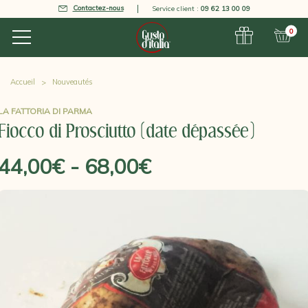
Contactez-nous
Service client :
09 62 13 00 09
0
Accueil
Nouveautés
LA FATTORIA DI PARMA
Fiocco di Prosciutto (date dépassée)
44,00€ - 68,00€