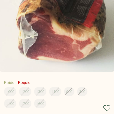
Poids:
Requis
1000
1200
1300
1400
900
800
1100
1700
1600