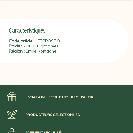
PLUS D'INFO
: De la cuisse sectionnée du porc est extrait le
fameux Culatello et de ce dernier est sélectionnée cette partie la
plus maigre, travaillée avec la couenne. Ce morceau ne porte
plus le nom de Culatello di Zibello depuis juin 2017 car cette
appellation est à présent réservée aux jambons entiers. Le
producteur artisanal familial de Parme produit des charcuteries
Caractéristiques
depuis plus de 150 ans.
Code article :
LFPPROSFIO
Date Limite d'Utilisation Optimale : 17/04/24
Poids :
2 000,00 grammes
Région :
Emilie Romagne
LIVRAISON OFFERTE DÈS 100€ D'ACHAT
PRODUCTEURS SÉLECTIONNÉS
PAIEMENT SÉCURISÉ