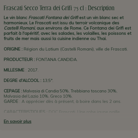
Frascati Secco Terra dei Grifi 75 cl : Description
Le vin blanc
Frascati
Fontana dei Grifi
est un vin blanc sec et
harmonieux. Le Frascati est issu du terroir volcanique des
Castelli Romani
, aux environs de Rome. Ce Fontana dei Grifi est
parfait à l'apéritif, avec les salades, les volailles, les poissons et
fruits de mer mais aussi la cuisine indienne ou Thai.
ORIGINE :
Région du Latium (Castelli Romani), ville de Frascati.
PRODUCTEUR :
FONTANA CANDIDA.
MILLESIME
: 2017.
DEGRE d'ALCOOL :
13,5°.
CEPAGE :
Malvasia di Candia 50%,
Trebbiano toscano 30%,
Malvasia
del Lazio 10%, Greco 10%.
GARDE
: A apprécier dès à présent, à boire dans les 2 ans.
CARACTERISTIQUES :
DOC Frascati. Une robe jaune paille
intense, avec des reflets dorés et verts. Des arômes délicats et
En savoir plus
frais de pêche blanche, poire, herbes. En bouche il est fruité, vif
et sec, très équilibré. Une finale vive, avec des notes d'amande.
La température de service idéale est entre 10° et 12°.