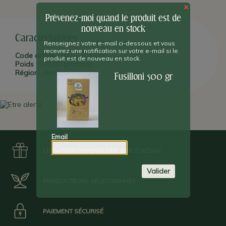
Les pâtes sont elles-même tréfilées à l'aide de
moules en
×
bronze,
une méthode traditionnelle qui assure une rugosité
parfaite, pour mieux retenir la sauce et pour un goût idéal.
Prévenez-moi quand le produit est de
nouveau en stock
Caractéristiques
Renseignez votre e-mail ci-dessous et vous
recevrez une notification sur votre e-mail si le
Code article :
MASCFUSI500
produit est de nouveau en stock.
Poids :
500,00 grammes
Région :
Abruzzes
Fusilloni 500 gr
Email
LIVRAISON OFFERTE DÈS 100€ D'ACHAT
Valider
PRODUCTEURS SÉLECTIONNÉS
PAIEMENT SÉCURISÉ