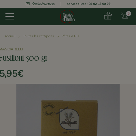
Contactez-nous
Service client :
09 62 13 00 09
0
Accueil
Toutes les catégories
Pâtes & Riz
MASCIARELLI
Fusilloni 500 gr
5,95€