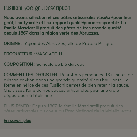
Fusilloni 500 gr : Description
Nous avons sélectionné ces pâtes artisanales
Fusilloni
pour leur
goût, leur typicité et leur rapport qualité/prix incomparable. La
famille Masciarelli produit des pâtes de très grande qualité
depuis 1867 dans la région verte des Abruzzes.
ORIGINE
:
région des Abruzzes, ville de Pratola Peligna.
PRODUCTEUR
:
MASCIARELLI.
COMPOSITION :
Semoule de blé dur, eau.
COMMENT LES DEGUSTER :
Pour 4 à 5 personnes. 13 minutes de
cuisson environ dans une grande quantité d'eau bouillante. La
forme en hélice de ces Fusilloni permet de bien retenir la sauce.
Choisissez l'une de nos sauces artisanales pour une vraie
dégustation à l'italienne.
PLUS D'INFO :
Depuis 1867, la famille
Masciarelli
produit des
pâtes artisanales au coeur du
Parc National de la Majella
, entre
mer et montagne. Les mêmes techniques ancestrales sont
En savoir plus
utilisées : semoules sélectionnées, d'un haut contenu en gluten
et protéines, eau pure du
Parc National des Abruzzes
, quantités
limitées et long séchage de 36 à 46 heures à basse température.