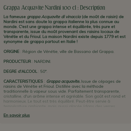
Grappa Acquavite Nardini 100 cl : Description
La fameuse
grappa
Acquavite di vinaccia
(de moût de raisin) de
Nardini est sans doute la grappa italienne la plus connue au
monde. C'est une grappa intense et équilibrée, très pure et
transparente, issue du moût provenant des raisins locaux de
Vénétie et du Frioul. La maison Nardini existe depuis 1779 et est
synonyme de grappa partout en Italie !
ORIGINE
: Région de Vénétie, ville de Bassano del Grappa.
PRODUCTEUR
: NARDINI.
DEGRE d'ALCOOL
: 50°.
CARACTERISTIQUES
:
Grappa acquavite.
Issue de cépages de
raisins de Vénétie et Frioul. Distillée avec la méthode
traditionnelle à vapeur sous vide. Parfaitement transparente,
cristalline, d'un arôme intense et agréable. Son goût est rond et
harmonieux. Le tout est très équilibré. Peut-être servie à
température ambiante, mais aussi glacée (dans des verres
également glacés de préférence).
En savoir plus
SE MARIE BIEN AVEC
: A boire en digestif. A essayer aussi dans
le café (
caffè corretto
en Italien) voire avec de la glace (essayez