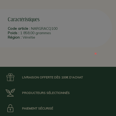
les parfums vanille et chocolat avec quelques gouttes de
grappa).
Une idée de cocktail
:
Nardini Grappa Buck
: 3 cl de
grappa Nardini Acquavite
, 6 cl de
mandarinata
ou jus de
mandarine, du
Moscato d'Asti
. Dans une verre rempli de glaçons
mélanger la grappa et la mandarine. Verser dans une flute et
Caractéristiques
ajouter du Moscato d'Asti frais. Agiter et servir avec une
rondelle d'orange.
Code article :
NARGRACQ100
Poids :
1 858,00 grammes
PLUS D'INFO : Nardini
est la plus vieille distillerie italienne, depuis
Région :
Vénétie
1779 à
Bassano del Grappa
en
Vénétie
: c'est une institution et
son nom est synonyme de "grappa" dans toute l'Italie. C'est à
présent la 7ème génération qui est aux commandes ! C'est
toujours la vapeur sous vide qui est utilisée pour distiller les
×
moûts de raisin locaux sélectionnés (régions
Vénétie
et
Frioul
).
La grappa est laissé au repos une année en cuve et elle est à
nouveau filtrée (processus de "double rectification") avant d'être
mise en bouteille.
LIVRAISON OFFERTE DÈS 100€ D'ACHAT
PRODUCTEURS SÉLECTIONNÉS
PAIEMENT SÉCURISÉ