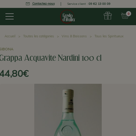
Contactez-nous
Service client :
09 62 13 00 09
0
Accueil
Toutes les catégories
Vins & Boissons
Tous les Spiritueux
SIBONA
Grappa Acquavite Nardini 100 cl
44,80€