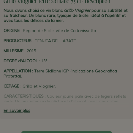
Grillo Viognier Terre Siciliane 75 cl : Description
Nous avons choisi ce vin blanc
Grillo Viognier
pour sa subtilité et
sa fraîcheur. Un blanc rare, typique de Sicile, idéal à l'apéritif et
avec tous les délices de la mer.
ORIGINE
: Région de Sicile, ville de Caltanissetta.
PRODUCTEUR
:
TENUTA DELL'ABATE.
MILLESIME
: 2015.
DEGRE d'ALCOOL
: 13°.
APPELLATION
: Terre Siciliane IGP (Indicazione Geografica
Protetta).
CEPAGE
: Grillo et Viognier.
CARACTERISTIQUES
: Couleur jaune pâle avec de légers reflets
verts. Un nez intense de pêche et d'abricot, avec des notes
florales. En bouche il est velouté, fruité, sec et équilibré. Une
En savoir plus
finale très agréable et persistante. Servir frais, à 12-14°.
GARDE
: A boire dès à présent.
SE MARIE BIEN AVEC
: Il se marie idéalement avec les antipasti,