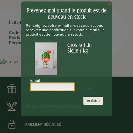
×
Prévenez-moi quand le produit est de
nouveau en stock
Caractéristiques
Renseignez votre e-mail ci-dessous et vous
recevrez une notification sur votre e-mail si le
Code article :
ITALKASALG1
produit est de nouveau en stock.
Poids :
1 000,00 grammes
Région :
Sicile
Gros sel de
Sicile 1 kg
Email
LIVRAISON OFFERTE DÈS 100€ D'ACHAT
Valider
PRODUCTEURS SÉLECTIONNÉS
PAIEMENT SÉCURISÉ