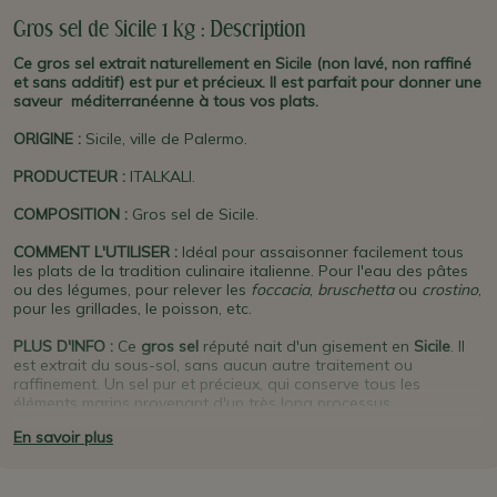
Gros sel de Sicile 1 kg : Description
Ce gros sel extrait naturellement en Sicile (non lavé, non raffiné
et sans additif) est pur et précieux. Il est parfait pour donner une
saveur méditerranéenne à tous vos plats.
ORIGINE
:
Sicile, ville de Palermo.
PRODUCTEUR
:
ITALKALI.
COMPOSITION :
Gros sel de Sicile.
COMMENT L'UTILISER :
Idéal pour assaisonner facilement tous
les plats de la tradition culinaire italienne. Pour l'eau des pâtes
ou des légumes, pour relever les
foccacia
,
bruschetta
ou
crostino
,
pour les grillades, le poisson, etc.
PLUS D'INFO :
Ce
gros sel
réputé nait d'un gisement en
Sicile
. Il
est extrait du sous-sol, sans aucun autre traitement ou
raffinement. Un sel pur et précieux, qui conserve tous les
éléments marins provenant d'un très long processus
d'évaporation naturelle. Pour un bain tonifiant et relaxant,
En savoir plus
mettre deux poignées de ce gros sel dans la baignoire. Un vrai
secret inoubliable de Sicile...