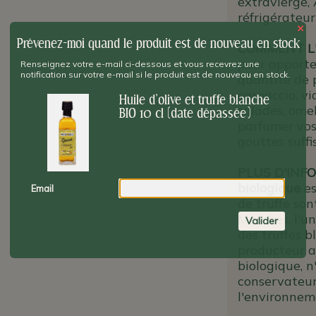
extravierge,
réfrigérateur
×
Prévenez-moi quand le produit est de nouveau en stock
COMMENT L'
pour apporte
Renseignez votre e-mail ci-dessous et vous recevrez une
notification sur votre e-mail si le produit est de nouveau en stock.
quantité de p
carpaccio, vi
Huile d'olive et truffe blanche
salades, omel
BIO 10 cl (date dépassée)
parfumer vos 
gouttes suffi
PLUS D'INFO
biologique
es
Email
de truffe sont
Marches, l'un
Valider
des truffes b
producteur ar
biologique, n
conservateur
l'environnem