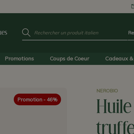
Mot
ues
clé
:
Promotions
Coups de Coeur
Cadeaux & 
NEROBIO
Promotion
- 46%
Huile
truff