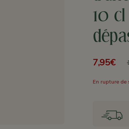
10 cl
dépa
7,95€
En rupture de 