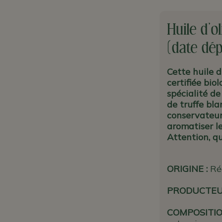
Huile d'ol
(date dép
Cette huile d
certifiée bio
spécialité de
de truffe bla
conservateur
aromatiser le
Attention, q
u
ORIGINE
:
Ré
PRODUCTE
COMPOSITIO