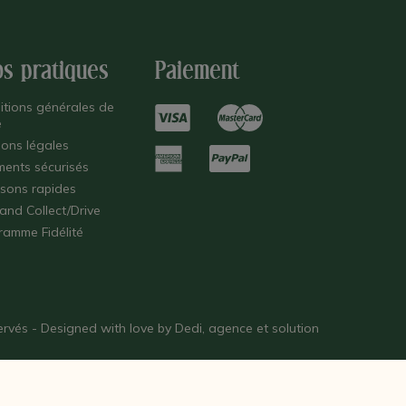
os pratiques
Paiement
itions générales de
e
ions légales
ments sécurisés
isons rapides
 and Collect/Drive
ramme Fidélité
éservés - Designed with love by
Dedi, agence et solution