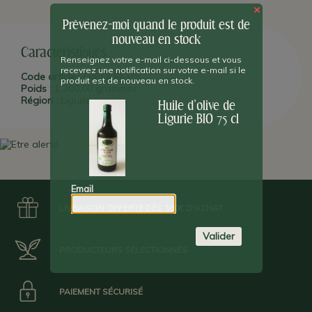
×
Les labels de ce produit
Prévenez-moi quand le produit est de
nouveau en stock
Caractéristiques
Renseignez votre e-mail ci-dessous et vous
recevrez une notification sur votre e-mail si le
Code article :
FRBOLBIO75
produit est de nouveau en stock.
Poids :
1 300,00 grammes
Région :
Ligurie
Huile d'olive de
Ligurie BIO 75 cl
Email
LIVRAISON OFFERTE DÈS 100€ D'ACHAT
Valider
PRODUCTEURS SÉLECTIONNÉS
PAIEMENT SÉCURISÉ