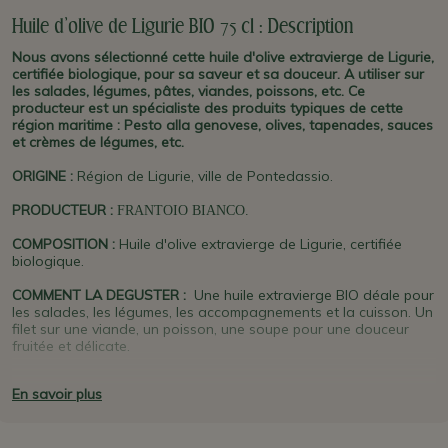
Huile d'olive de Ligurie BIO 75 cl : Description
Nous avons sélectionné cette huile d'olive extravierge de Ligurie,
certifiée biologique, pour sa saveur et sa douceur. A utiliser sur
les salades, légumes, pâtes, viandes, poissons, etc. Ce
producteur est un spécialiste des produits typiques de cette
région maritime : Pesto alla genovese, olives, tapenades, sauces
et crèmes de légumes, etc.
ORIGINE
:
Région de Ligurie, ville de Pontedassio.
PRODUCTEUR
:
FRANTOIO BIANCO.
COMPOSITION :
Huile d'olive extravierge de Ligurie, certifiée
biologique.
COMMENT LA DEGUSTER :
Une huile extravierge BIO déale pour
les salades, les légumes, les accompagnements et la cuisson. Un
filet sur une viande, un poisson, une soupe pour une douceur
fruitée et délicate.
PLUS D'INFO : Frantoio Bianco
est un producteur traditionnel de
En savoir plus
la région d'
Imperia
, en
Ligurie
. Il est spécialisé depuis plus de 35
ans dans les produits typiques de la région : Pesto, sauces,
huiles d'olive et olives Taggiasche, tapenades d'olives...