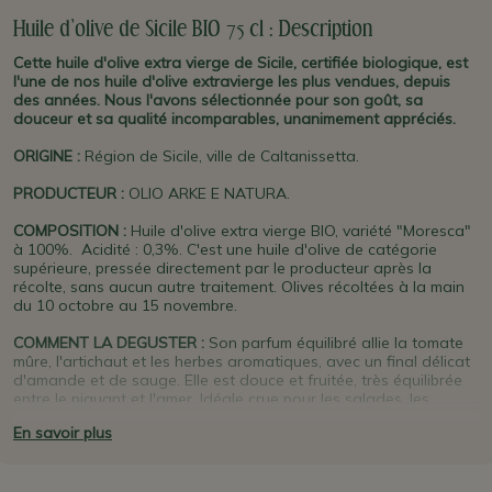
Huile d'olive de Sicile BIO 75 cl : Description
Cette huile d'olive extra vierge de Sicile, certifiée biologique, est
l'une de nos huile d'olive extravierge les plus vendues, depuis
des années. Nous l'avons sélectionnée pour son goût, sa
douceur et sa qualité incomparables, unanimement appréciés.
ORIGINE
:
Région de Sicile, ville de Caltanissetta.
PRODUCTEUR
:
OLIO ARKE E NATURA.
COMPOSITION :
Huile d'olive extra vierge BIO, variété "Moresca"
à 100%. Acidité : 0,3%. C'est une huile d'olive de catégorie
supérieure, pressée directement par le producteur après la
récolte, sans aucun autre traitement. Olives récoltées à la main
du 10 octobre au 15 novembre.
COMMENT LA DEGUSTER :
Son parfum équilibré allie la tomate
mûre, l'artichaut et les herbes aromatiques, avec un final délicat
d'amande et de sauge. Elle est douce et fruitée, très équilibrée
entre le piquant et l'amer
.
Idéale crue pour les salades, les
poissons, les viandes, et pour toutes les cuissons.
En savoir plus
PLUS D'INFO :
Cette huile extra vierge BIO a remporté plusieurs
concours internationaux, dont deux années de suite (2012 et