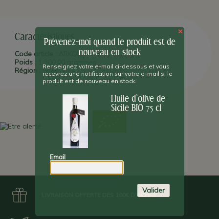
2013) la
médaille d'or de la meilleure huile d'olive extravierge BIO
au BIO d'Andria (Pouilles). Elle est certifiée par "l'Istituto per la
Certificazione Etica ed Ambientale" italien.
Olio Arkè e Natura
est un artisan-producteur du centre de la
Sicile
(proche de la
×
ville de
Caltanissetta
), qui exploite l'huile de ses propres oliviers
Caractéristiques
depuis 3 générations. La qualité et la tradition de ce terroir sont
Prévenez-moi quand le produit est de
ses valeurs premières.
nouveau en stock
Code article :
ARKOLBIO75
Poids :
1 300,00 grammes
Renseignez votre e-mail ci-dessous et vous
Région :
Sicile
recevrez une notification sur votre e-mail si le
produit est de nouveau en stock.
Huile d'olive de
Sicile BIO 75 cl
Email
Valider
LIVRAISON OFFERTE DÈS 100€ D'ACHAT