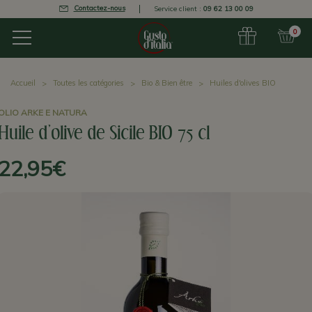
Contactez-nous
Service client :
09 62 13 00 09
0
Accueil
Toutes les catégories
Bio & Bien être
Huiles d'olives BIO
OLIO ARKE E NATURA
Huile d'olive de Sicile BIO 75 cl
22,95€