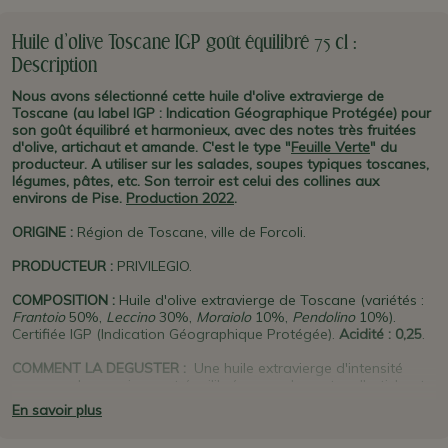
Huile d'olive Toscane IGP goût équilibré 75 cl :
Description
Nous avons sélectionné cette huile d'olive extravierge de
Toscane (au label IGP : Indication Géographique Protégée) pour
son goût équilibré et harmonieux, avec des notes très fruitées
d'olive, artichaut et amande. C'est le type "
Feuille Verte
" du
producteur. A utiliser sur les salades, soupes typiques toscanes,
légumes, pâtes, etc. Son terroir est celui des collines aux
environs de Pise.
Production 2022
.
ORIGINE
:
Région de Toscane, ville de Forcoli.
PRODUCTEUR
:
PRIVILEGIO.
COMPOSITION :
Huile d'olive extravierge de Toscane (variétés :
Frantoio
50%,
Leccino
30%,
Moraiolo
10%,
Pendolino
10%).
Certifiée IGP (Indication Géographique Protégée).
Acidité : 0,25
.
COMMENT LA DEGUSTER :
Une huile extravierge d'intensité
moyenne, harmonieuse et équilibrée avec des notes d'artichauts,
amandes et noix
. Elle est
parfaite pour toutes les spécialités
En savoir plus
typiques de Toscane : soupes (Ribollita), légumes, bruschette de
tomates, salades, pâtes et accompagnements.