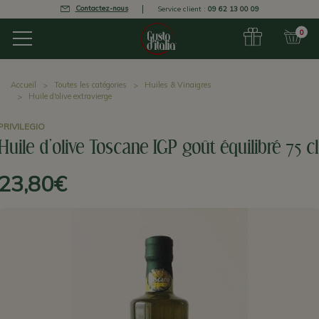
Contactez-nous
Service client :
09 62 13 00 09
0
Accueil
Toutes les catégories
Huiles & Vinaigres
Huile d'olive extravierge
PRIVILEGIO
Huile d'olive Toscane IGP goût équilibré 75 cl
23,80€