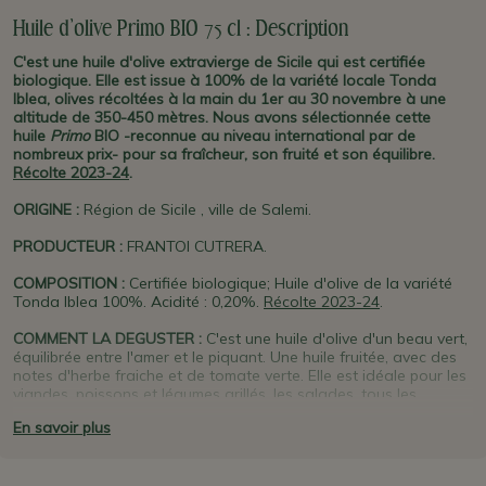
Huile d'olive Primo BIO 75 cl : Description
C'est une huile d'olive extravierge de Sicile qui est certifiée
biologique. Elle est issue à 100% de la variété locale Tonda
Iblea, olives récoltées à la main du 1er au 30 novembre à une
altitude de 350-450 mètres.
Nous avons sélectionnée cette
huile
Primo
BIO -reconnue au niveau international par de
nombreux prix- pour sa fraîcheur, son fruité et son équilibre.
Récolte 2023-24
.
ORIGINE
:
Région de Sicile , ville de Salemi.
PRODUCTEUR
:
FRANTOI CUTRERA.
COMPOSITION :
Certifiée biologique; Huile d'olive de la variété
Tonda Iblea 100%. Acidité : 0,20%.
Récolte 2023-24
.
COMMENT LA DEGUSTER :
C'est une huile d'olive d'un beau vert,
équilibrée entre l'amer et le piquant. Une huile fruitée, avec des
notes d'herbe fraiche et de tomate verte. Elle est idéale pour les
viandes, poissons et légumes grillés, les salades, tous les
accompagnements. Un filet sur une tartine apéritif, une viande,
En savoir plus
un poisson, un fromage frais ou une soupe est un plaisir unique...
PLUS D'INFO :
Frantoi Cutrera
est un producteur familial d'huile