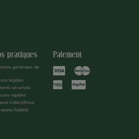
os pratiques
Paiement
itions générales de
e
ions légales
ments sécurisés
isons rapides
 and Collect/Drive
ramme Fidélité