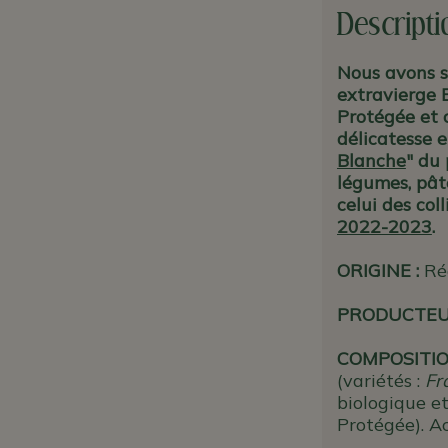
Descripti
Nous avons sé
extravierge 
Protégée et c
délicatesse e
Blanche
" du 
légumes, pâte
celui des col
2022-2023
.
ORIGINE
:
Ré
PRODUCTE
COMPOSITIO
(variétés :
Fr
biologique e
Protégée). Ac