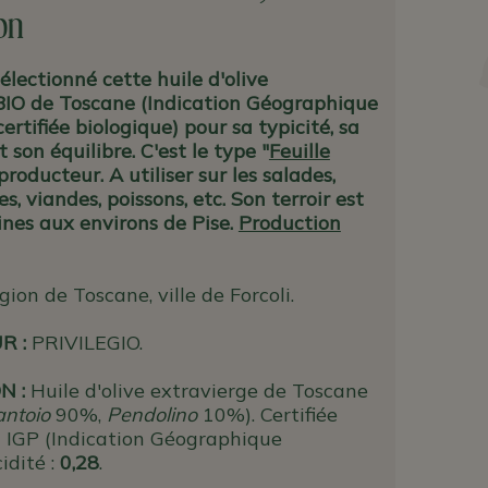
on
lectionné cette huile d'olive
BIO de Toscane (Indication Géographique
ertifiée biologique) pour sa typicité, sa
t son équilibre. C'est le type "
Feuille
producteur. A utiliser sur les salades,
s, viandes, poissons, etc. Son terroir est
lines aux environs de Pise.
Production
gion de Toscane, ville de Forcoli.
UR
:
PRIVILEGIO.
N :
Huile d'olive extravierge de Toscane
antoio
90%,
Pendolino
10%). Certifiée
t IGP (Indication Géographique
idité :
0,28
.