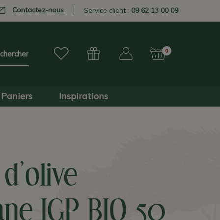
Contactez-nous
Service client :
09 62 13 00 09
0
Paniers
Inspirations
 d'olive
ane IGP BIO 50