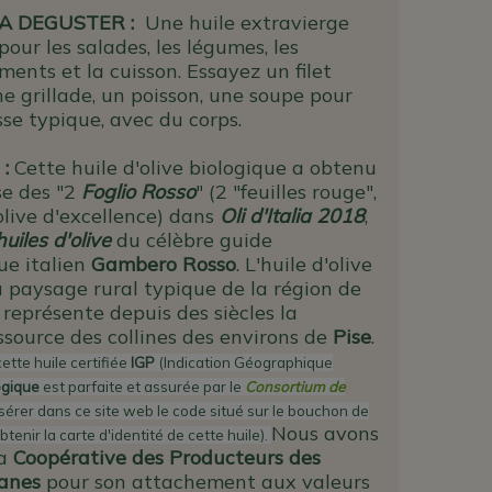
 DEGUSTER :
Une huile extravierge
pour les salades, les légumes, les
nts et la cuisson. Essayez un filet
ne grillade, un poisson, une soupe pour
se typique, avec du corps.
 :
Cette huile d'olive biologique a obtenu
e des "2
Foglio Rosso
" (2 "feuilles rouge",
'olive d'excellence) dans
Oli d'Italia 2018
,
uiles d'olive
du célèbre guide
e italien
Gambero Rosso
.
L'huile d'olive
u paysage rural typique de la région de
e représente depuis des siècles la
ssource des collines des environs de
Pise
.
cette huile certifiée
IGP
(Indication Géographique
ogique
est parfaite et assurée par le
Consortium de
sérer dans ce site web le code situé sur le bouchon de
Nous avons
btenir la carte d'identité de cette huile).
a
Coopérative des Producteurs des
canes
pour son attachement aux valeurs