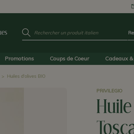
Mot
ues
clé
:
Promotions
Coups de Coeur
Cadeaux & 
Huiles d'olives BIO
PRIVILEGIO
Huile
Tosc