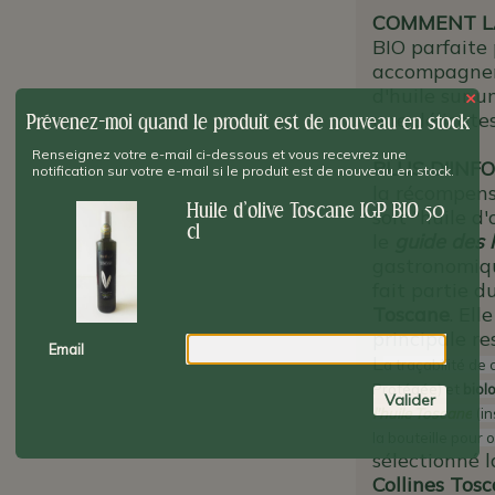
COMMENT LA
BIO parfaite 
accompagneme
d'huile sur u
×
une délicates
Prévenez-moi quand le produit est de nouveau en stock
Renseignez votre e-mail ci-dessous et vous recevrez une
PLUS D'INFO
notification sur votre e-mail si le produit est de nouveau en stock.
la récompens
Huile d'olive Toscane IGP BIO 50
soit "huile d
cl
le
guide des h
gastronomiqu
fait partie d
Toscane
. Ell
principale re
Email
L
a traçabilité de 
Protégée) et
biol
Valider
l'huile Toscane
(in
la bouteille pour o
sélectionné l
Collines Tos