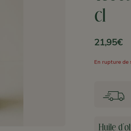
cl
21,95€
En rupture de 
Huile d'o