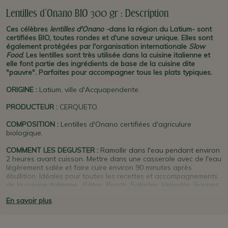
Lentilles d'Onano BIO 300 gr : Description
Ces célèbres
lentilles d'Onano -
dans la région du Latium- sont
certifiées BIO, toutes rondes et d'une saveur unique. Elles sont
également protégées par l'organisation internationale
Slow
Food
. Les lentilles sont très utilisée dans la cuisine italienne et
elle font partie des ingrédients de base de la cuisine dite
"pauvre". Parfaites pour accompagner tous les plats typiques.
ORIGINE
:
Latium, ville d'Acquapendente.
PRODUCTEUR
:
CERQUETO.
COMPOSITION :
Lentilles d'Onano certifiées d'agriculure
biologique.
COMMENT LES DEGUSTER :
Ramollir dans l'eau pendant environ
2 heures avant cuisson. Mettre dans une casserole avec de l'eau
légèrement salée et faire cuire environ 90 minutes après
ébullition. Idéales pour toutes les recettes et accompagnements
de la cuisine italienne : Pâtes, Risotti, Salades, Veloutés, Soupes,
etc.
En savoir plus
PLUS D'INFO :
Ces lentilles, originaire de la
Tuscia Viterbese
(région de
Toscane
proche de la ville de
Viterbo
) et cultivées sur