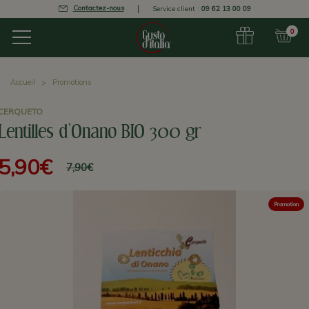
Contactez-nous
Service client :
09 62 13 00 09
0
Accueil
Promotions
CERQUETO
Lentilles d'Onano BIO 300 gr
5,90€
7,90€
Promotion