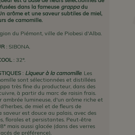
queur est à base de fleurs sélectionnés de
nfusées dans la fameuse
grappa
du
Un arôme et une saveur subtiles de miel,
urs de camomille.
gion du Piémont, ville de Piobesi d'Alba.
UR
: SIBONA.
COOL
: 32°.
STIQUES
:
Liqueur à la camomille
. Les
omille sont sélectionnées et distillées
ppa très fine du producteur, dans des
uivre, à partir du marc de raisin frais.
r ambrée lumineuse, d'un arôme riche et
'herbes, de miel et de fleurs de
a saveur est douce au palais, avec des
s, florales et persistantes. Peut-être
8° mais aussi glacée (dans des verres
acés de préférence).