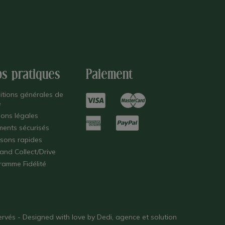
os pratiques
Paiement
itions générales de
e
ions légales
ments sécurisés
isons rapides
 and Collect/Drive
ramme Fidélité
éservés - Designed with love by
Dedi, agence et solution