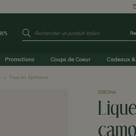
Mot
ues
clé
:
Promotions
Coups de Coeur
Cadeaux & 
s
Tous les Spiritueux
SIBONA
Lique
camom