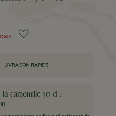
stock
LIVRAISON RAPIDE
 la camomille 50 cl :
on