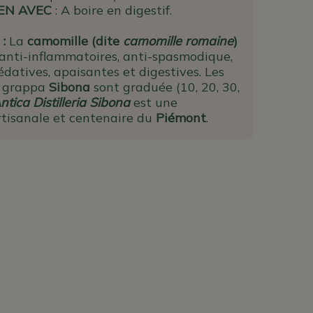
IEN AVEC
: A boire en digestif.
 :
La
camomille (dite
camomille romaine
)
 anti-inflammatoires, anti-spasmodique,
sédatives, apaisantes et digestives.
Les
e grappa
Sibona
sont graduée (10, 20, 30,
ntica Distilleria Sibona
est une
artisanale et centenaire du
Piémont
.