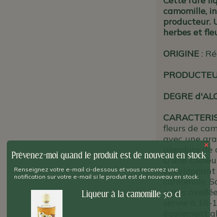
Cette rare li
camomille, i
producteur. 
herbes et fle
ORIGINE
: Ré
PRODUCTE
DEGRE d'AL
CARACTERI
fleurs de cam
avec une gra
×
alambics de c
Prévenez-moi quand le produit est de nouveau en stock
D'une couleu
enveloppant d
Renseignez votre e-mail ci-dessous et vous recevrez une
notification sur votre e-mail si le produit est de nouveau en stock.
camomille. S
notes miellée
Liqueur à la camomille 50 cl
servie à 16-1
également gl