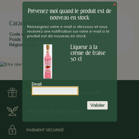
dell'Etna
distillent
depuis 1870 toute une gamme
artisanalement
×
de spiritueux réputés, à
Santa Venerina,
non loin de
Catane
et
sur les collines de
l'
Etna,
en
Sicile
.
C'est une distillerie familiale (la
Prévenez-moi quand le produit est de
famille
Russo
), et c'est actuellement la troisième génération qui
nouveau en stock
est au commande de la société.
Caractéristiques
Renseignez votre e-mail ci-dessous et vous
recevrez une notification sur votre e-mail si le
Code article :
RUSFRAGO50
produit est de nouveau en stock.
Poids :
1 000,00 grammes
Région :
Sicile
Liqueur à la
crème de fraise
50 cl
Email
LIVRAISON OFFERTE DÈS 100€ D'ACHAT
Valider
PRODUCTEURS SÉLECTIONNÉS
PAIEMENT SÉCURISÉ