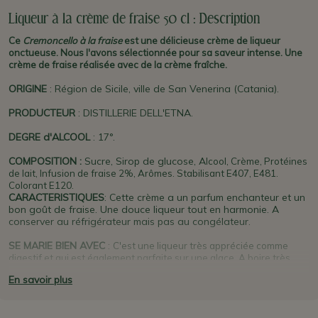
Liqueur à la crème de fraise 50 cl : Description
Ce
Cremoncello à la fraise
est une délicieuse crème de liqueur
onctueuse. Nous l'avons sélectionnée pour sa saveur intense. Une
crème de fraise réalisée avec de la crème fraîche.
ORIGINE
: Région de Sicile, ville de San Venerina (Catania).
PRODUCTEUR
: DISTILLERIE DELL'ETNA.
DEGRE d'ALCOOL
: 17°.
COMPOSITION :
Sucre, Sirop de glucose,
A
lcool, Crème,
Protéines
de lait, Infusion de fraise
2%, Arômes. Stabilisant E407, E481.
Colorant E120.
CARACTERISTIQUES
: Cette crème a un
parfum enchanteur et un
bon goût de fraise. Une douce liqueur tout en harmonie. A
conserver au réfrigérateur mais pas au congélateur.
SE MARIE BIEN AVEC
:
C'est une liqueur très appréciée comme
digestif
et qui est également parfaite sur une glace
.
A boire très
frais.
En savoir plus
PLUS D'INFO :
Le
Cremoncello
est une liqueur très connu du
producteur : c'est une crème qui existe en différents parfums :
pistache, melon, amande, mandarine, café etc. Les
Distillerie