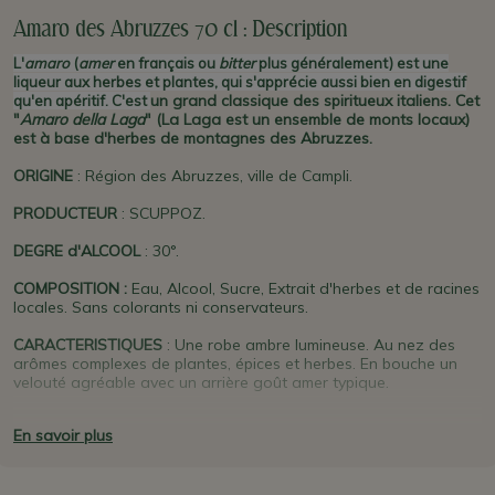
Amaro des Abruzzes 70 cl : Description
L'
amaro
(
amer
en français ou
bitter
plus généralement) est une
liqueur aux herbes et plantes, qui s'apprécie aussi bien en digestif
un grand classique des spiritueux italiens. Cet
qu'en apéritif. C'est
"
Amaro della Laga
" (La Laga est un ensemble de monts locaux)
est à base d'herbes de montagnes des Abruzzes.
ORIGINE
: Région des Abruzzes, ville de Campli.
PRODUCTEUR
: SCUPPOZ.
DEGRE d'ALCOOL
: 30°.
COMPOSITION :
Eau, A
lcool,
Sucre, Extrait d'herbes et de racines
locales. Sans colorants ni conservateurs.
CARACTERISTIQUES
: Une robe ambre lumineuse. Au nez des
arômes complexes de plantes, épices et herbes. En bouche un
velouté agréable avec un arrière goût amer typique.
SE MARIE BIEN AVEC
: A boire en digestif ou en apéritif. Parfaite
En savoir plus
également pour les cocktails, glaces ou sorbets. Servir frais à
14-18°, frais dans des verres glacés, ou avec des glaçons.