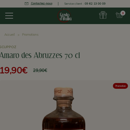
Contactez-nous
Service client :
09 62 13 00 09
0
Accueil
Promotions
SCUPPOZ
Amaro des Abruzzes 70 cl
19,90€
29,90€
Promotion