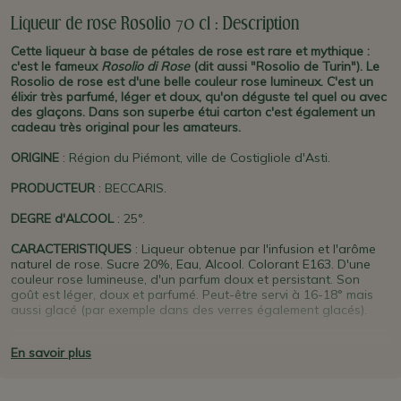
Liqueur de rose Rosolio 70 cl : Description
Cette liqueur à base de pétales de rose est rare et mythique :
c'est le fameux
Rosolio di Rose
(dit aussi "Rosolio de Turin"). Le
Rosolio de rose est d'une belle couleur rose lumineux. C'est un
élixir très parfumé, léger et doux, qu'on déguste tel quel ou avec
des glaçons. Dans son superbe étui carton c'est également un
cadeau très original pour les amateurs.
ORIGINE
: Région du Piémont, ville de Costigliole d'Asti.
PRODUCTEUR
: BECCARIS.
DEGRE d'ALCOOL
: 25°.
CARACTERISTIQUES
: Liqueur obtenue par l'infusion et l'arôme
naturel de rose. Sucre 20%, Eau, Alcool. Colorant E163. D'une
couleur rose lumineuse, d'un parfum doux et persistant. Son
goût est léger, doux et parfumé. Peut-être servi à 16-18° mais
aussi glacé (par exemple dans des verres également glacés).
SE MARIE BIEN AVEC
: A déguster à petites doses, en digestif ou
En savoir plus
en cocktail. Excellent avec la pâtisserie et tous les desserts, avec
une glace. Un exemple de cocktail :
Spritz Rosolio
(Rosolio et
Prosecco).