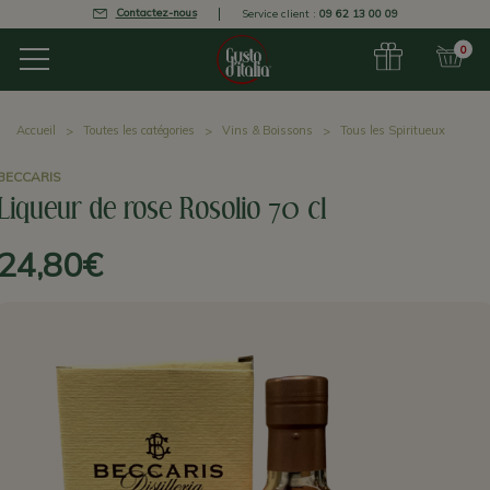
Contactez-nous
Service client :
09 62 13 00 09
0
Accueil
Toutes les catégories
Vins & Boissons
Tous les Spiritueux
BECCARIS
Liqueur de rose Rosolio 70 cl
24,80€