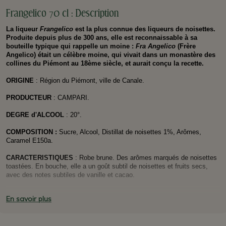
Frangelico 70 cl : Description
La liqueur
Frangelico
est la plus connue des liqueurs de noisettes.
Produite depuis plus de 300 ans, elle est reconnaissable à sa
bouteille typique qui rappelle un moine :
Fra Angelico
(Frère
Angelico) était un célèbre moine, qui vivait dans un monastère des
collines du Piémont au 18ème siècle, et aurait conçu la recette.
ORIGINE
: Région du Piémont, ville de Canale.
PRODUCTEUR
: CAMPARI.
DEGRE d'ALCOOL
: 20°.
COMPOSITION :
Sucre, Alcool, Distillat de noisettes 1%, Arômes,
Caramel E150a.
CARACTERISTIQUES
: Robe brune. Des arômes marqués de noisettes
toastées. En bouche, elle a un goût subtil de noisettes et fruits secs,
avec des notes subtiles de vanille et cacao.
SE MARIE BIEN AVEC
: A boire classiquement en digestif, ou
En savoir plus
également en apéritif. Servir glaçé, idalement avec des glaçons et un
peu de citron vert pressé.