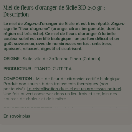
Miel de fleurs d'oranger de Sicile BIO 250 gr :
Description
Le miel de
Zagara
d'oranger de Sicile et est très réputé.
Zagara
signifie "fleur d'agrume" (orange, citron, bergamotte, dont la
région est très riche). Ce miel de fleurs d'oranger à la belle
couleur soleil est certifié biologique :
un parfum délicat et
un
goût savoureux, avec de
nombreuses vertus : antistress,
apaisant, relaxant, digestif et cicatrisant.
ORIGINE
:
Sicile, ville de Zafferana Etnea (Catania).
PRODUCTEUR
:
FRANTOI CUTRERA.
COMPOSITION :
Miel de fleur de citronnier certifié biologique.
Produit non soumis à des traitements thermiques (non
pasteurisé).
La cristallisation du miel est un processus naturel
.
Une fois ouvert conserver dans un lieu frais et sec, loin des
sources de chaleur et de lumière.
COMMENT LE DEGUSTER :
Un miel de couleur jaune paille, à
l'arôme floral et au goût fruité, crémeux et doux. Parfait sur des
En savoir plus
tartines au petit déjeuner, avec des crêpes, dans un yaourt,
dans le café à la place du sucre, ou tout simplement à savourer
tel quel. Il est idéal pour les recettes sucrées (gâteaux, tartes) et