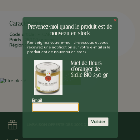
accompagne parfaitement les fromages frais (Pecorino,
Scamorza nature, Taleggio, Chèvre). A essayer aussi en
accompagnement avec notre
Stinco di maiale
(jarret de porc).
×
PLUS D'INFO :
Caractéristiques
Les fleurs d'agrumes, dites
Zagara
en Sicilien,
Prévenez-moi quand le produit est de
sont traditionnellement utilisées pour les parfums, l'eau de
nouveau en stock
Cologne, les bouquets de mariées. Ce
miel d'oranger BIO
est
Code article :
FTCARAMI250
produit dans la région de Catane, près du
Vésuve
.
Il a des vertus
Poids :
250,00 grammes
Renseignez votre e-mail ci-dessous et vous
énergétiques, calmantes, dépuratives et digestives.
Région :
Sicile
recevrez une notification sur votre e-mail si le
produit est de nouveau en stock.
Miel de fleurs
d'oranger de
Sicile BIO 250 gr
Email
Valider
LIVRAISON OFFERTE DÈS 100€ D'ACHAT