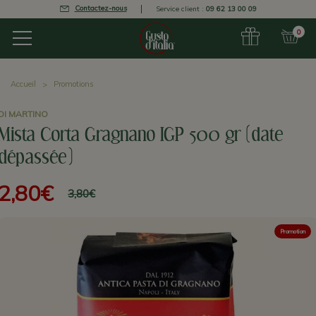
Contactez-nous
Service client :
09 62 13 00 09
0
Accueil
Promotions
DI MARTINO
Mista Corta Gragnano IGP 500 gr (date
dépassée)
2,80€
3,80€
Promotion