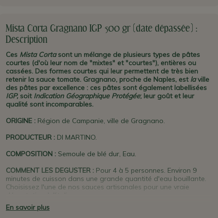
Mista Corta Gragnano IGP 500 gr (date dépassée) :
Description
Ces
Mista Corta
sont un mélange de plusieurs types de pâtes
courtes (d'où leur nom de "mixtes" et "courtes"), entières ou
cassées. Des formes courtes qui leur permettent de très bien
retenir la sauce tomate. Gragnano, proche de Naples, est
la
ville
des pâtes par excellence : ces pâtes sont également labellisées
IGP,
soit
Indication Géographique Protégée
; leur goût et leur
qualité sont incomparables.
ORIGINE
:
Région de Campanie, ville de Gragnano.
PRODUCTEUR
:
DI MARTINO.
COMPOSITION :
Semoule de blé dur, Eau.
COMMENT LES DEGUSTER :
Pour 4 à 5 personnes. Environ 9
minutes de cuisson dans une grande quantité d'eau bouillante.
Choisissez l'une de nos sauces artisanales pour une vraie
dégustation à l'italienne.
En savoir plus
PLUS D'INFO :
Gragnano
, à 35 km au sud de Naples, est la
Città